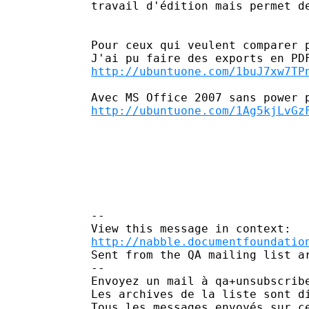
travail d'édition mais permet de
Pour ceux qui veulent comparer p
http://ubuntuone.com/1buJ7xw7TP
http://ubuntuone.com/1Ag5kjLvGz
--

http://nabble.documentfoundatio
Sent from the QA mailing list ar
-- 

Envoyez un mail à qa+unsubscrib
Les archives de la liste sont d
Tous les messages envoyés sur c