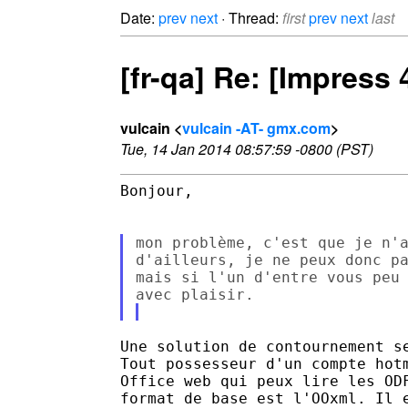
Date:
prev
next
· Thread:
first
prev
next
last
[fr-qa] Re: [Impress
vulcain <
vulcain -AT- gmx.com
>
Tue, 14 Jan 2014 08:57:59 -0800 (PST)
Bonjour,

mon problème, c'est que je n'a
d'ailleurs, je ne peux donc pa
mais si l'un d'entre vous peu 
Une solution de contournement se
Tout possesseur d'un compte hotm
Office web qui peux lire les ODF
format de base est l'OOxml. Il e