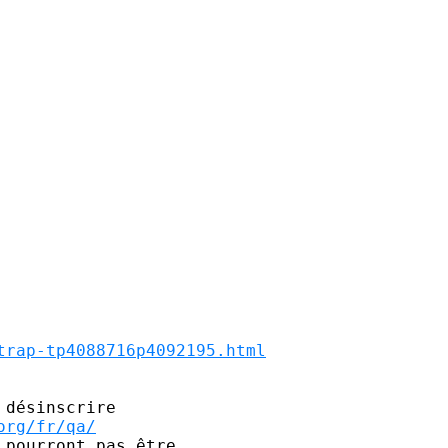
trap-tp4088716p4092195.html
désinscrire

org/fr/qa/
pourront pas être 
