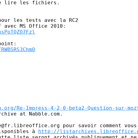
 lire les fichiers.

our les tests avec la RC2

nsPoTQZO7Fzl
FRWBSRS3ChmO
n.org/Re-Impress-4-2-0-beta2-Question-sur-moz
chive at Nabble.com.

e@fr.libreoffice.org pour savoir comment vous 
isponibles à 
http://listarchives.libreoffice.
ette liste seront archivés publiquement et ne 