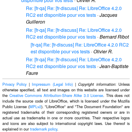
disponible pour vos tests
·
Olivier R.
Re: [fr-qa] Re: [fr-discuss] Re: LibreOffice 4.2.0
RC2 est disponible pour vos tests
·
Jacques
Guilleron
Re: [fr-qa] Re: [fr-discuss] Re: LibreOffice 4.2.0
RC2 est disponible pour vos tests
·
Bernard Ribot
[fr-qa] Re: [fr-discuss] Re: LibreOffice 4.2.0 RC2
est disponible pour vos tests
·
Olivier R.
Re: [fr-qa] Re: [fr-discuss] Re: LibreOffice 4.2.0
RC2 est disponible pour vos tests
·
Jean-Baptiste
Faure
Privacy Policy
|
Impressum (Legal Info)
|
: Unless
Copyright information
otherwise specified, all text and images on this website are licensed under
the
Creative Commons Attribution-Share Alike 3.0 License
. This does not
include the source code of LibreOffice, which is licensed under the Mozilla
Public License (
MPLv2
). "LibreOffice" and "The Document Foundation" are
registered trademarks of their corresponding registered owners or are in
actual use as trademarks in one or more countries. Their respective logos
and icons are also subject to international copyright laws. Use thereof is
explained in our
trademark policy
.