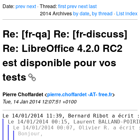
Date:
prev
next
· Thread:
first
prev
next
last
2014 Archives
by date
,
by thread
·
List index
Re: [fr-qa] Re: [fr-discuss]
Re: LibreOffice 4.2.0 RC2
est disponible pour vos
tests
Pierre Choffardet <
pierre.choffardet -AT- free.fr
>
Tue, 14 Jan 2014 12:07:51 +0100
Bonjour,
