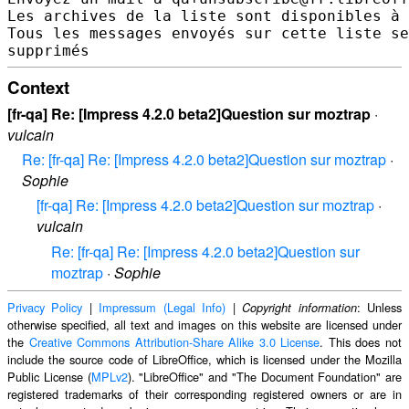
Les archives de la liste sont disponibles à 
Tous les messages envoyés sur cette liste se
Context
[fr-qa] Re: [Impress 4.2.0 beta2]Question sur moztrap
·
vulcain
Re: [fr-qa] Re: [Impress 4.2.0 beta2]Question sur moztrap
·
Sophie
[fr-qa] Re: [Impress 4.2.0 beta2]Question sur moztrap
·
vulcain
Re: [fr-qa] Re: [Impress 4.2.0 beta2]Question sur
moztrap
·
Sophie
Privacy Policy
|
Impressum (Legal Info)
|
: Unless
Copyright information
otherwise specified, all text and images on this website are licensed under
the
Creative Commons Attribution-Share Alike 3.0 License
. This does not
include the source code of LibreOffice, which is licensed under the Mozilla
Public License (
MPLv2
). "LibreOffice" and "The Document Foundation" are
registered trademarks of their corresponding registered owners or are in