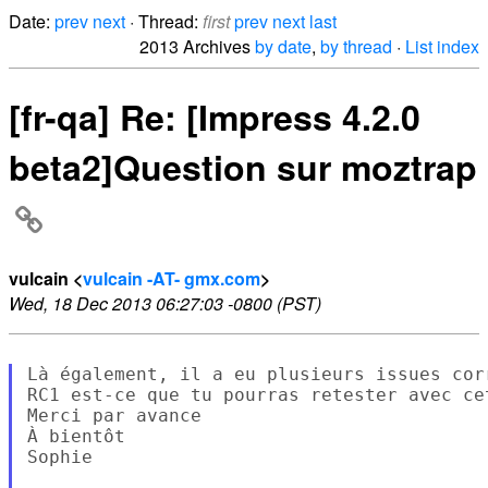
Date:
prev
next
· Thread:
first
prev
next
last
2013 Archives
by date
,
by thread
·
List index
[fr-qa] Re: [Impress 4.2.0
beta2]Question sur moztrap
vulcain <
vulcain -AT- gmx.com
>
Wed, 18 Dec 2013 06:27:03 -0800 (PST)
Là également, il a eu plusieurs issues cor
RC1 est-ce que tu pourras retester avec cet
Merci par avance

À bientôt

Sophie
