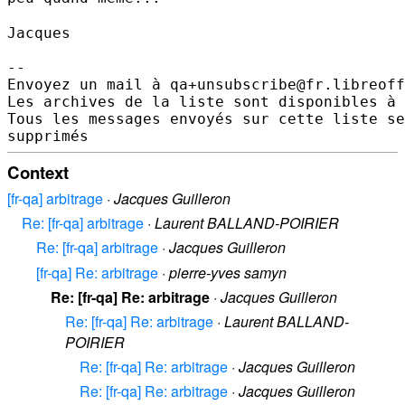
Jacques

--

Envoyez un mail à qa+unsubscribe@fr.libreoff
Les archives de la liste sont disponibles à 
Tous les messages envoyés sur cette liste se
Context
[fr-qa] arbitrage
·
Jacques Guilleron
Re: [fr-qa] arbitrage
·
Laurent BALLAND-POIRIER
Re: [fr-qa] arbitrage
·
Jacques Guilleron
[fr-qa] Re: arbitrage
·
pierre-yves samyn
Re: [fr-qa] Re: arbitrage
·
Jacques Guilleron
Re: [fr-qa] Re: arbitrage
·
Laurent BALLAND-
POIRIER
Re: [fr-qa] Re: arbitrage
·
Jacques Guilleron
Re: [fr-qa] Re: arbitrage
·
Jacques Guilleron