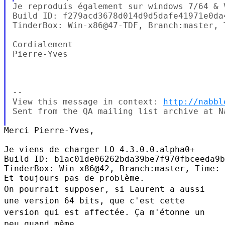
Je reproduis également sur windows 7/64 & 
Build ID: f279acd3678d014d9d5dafe41971e0da4
TinderBox: Win-x86@47-TDF, Branch:master, 
Cordialement

Pierre-Yves

--

View this message in context: 
http://nabbl
Sent from the QA mailing list archive at Na
Merci Pierre-Yves,

Je viens de charger LO 4.3.0.0.alpha0+

Build ID: b1ac01de06262bda39be7f970fbceeda9b
TinderBox: Win-x86@42, Branch:master, Time: 
On pourrait supposer, si Laurent a aussi
une version 64 bits, que c'est
cette
version qui est affectée. Ça m'étonne un
peu quand même...