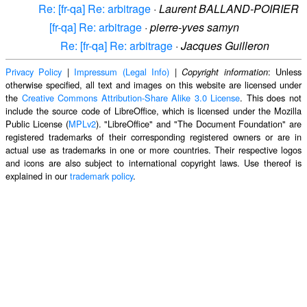
Re: [fr-qa] Re: arbitrage
·
Laurent BALLAND-POIRIER
[fr-qa] Re: arbitrage
·
pierre-yves samyn
Re: [fr-qa] Re: arbitrage
·
Jacques Guilleron
Privacy Policy
|
Impressum (Legal Info)
|
: Unless
Copyright information
otherwise specified, all text and images on this website are licensed under
the
Creative Commons Attribution-Share Alike 3.0 License
. This does not
include the source code of LibreOffice, which is licensed under the Mozilla
Public License (
MPLv2
). "LibreOffice" and "The Document Foundation" are
registered trademarks of their corresponding registered owners or are in
actual use as trademarks in one or more countries. Their respective logos
and icons are also subject to international copyright laws. Use thereof is
explained in our
trademark policy
.