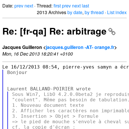
Date:
prev
next
· Thread:
first
prev
next
last
2013 Archives
by date
,
by thread
·
List index
Re: [fr-qa] Re: arbitrage
Jacques Guilleron <
jacques.guilleron -AT- orange.fr
>
Mon, 16 Dec 2013 18:20:41 +0100
Bonjour

Sous Win7, LibO 4.2.0.0beta2 je reproduis
"coulent". Même pas besoin de tabulation.
1. Nouveau document texte

2. Afficher les caractères non imprimable
3. Insertion > Objet > Formule

=> le pied de mouche s'envole à cheval su