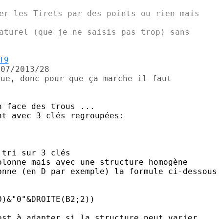
er les Tirets par des points ou rien mais

aturel (que je ne saisis pas trop) sans

T9
07/2013/28

ue, donc pour que ça marche il faut

 face des trous ...

t avec 3 clés regroupées:

tri sur 3 clés

lonne mais avec une structure homogène

nne (en D par exemple) la formule ci-dessous

)&"0"&DROITE(B2;2))

st à adapter si la structure peut varier
