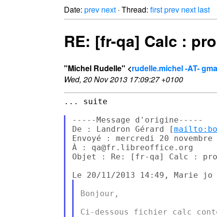
Date:
prev
next
· Thread:
first
prev
next
last
RE: [fr-qa] Calc : p
"Michel Rudelle" <
rudelle.michel -AT- gm
Wed, 20 Nov 2013 17:09:27 +0100
... suite

-----Message d'origine-----

De : Landron Gérard [
mailto:b
Envoyé : mercredi 20 novembre 
À : qa@fr.libreoffice.org

Objet : Re: [fr-qa] Calc : pro
Bonjour,

Ci-dessous fichier calc cont