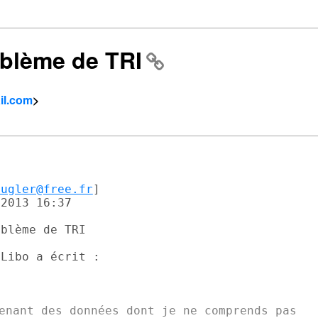
roblème de TRI
ail.com
>
ougler@free.fr
]

2013 16:37

blème de TRI

enant des données dont je ne comprends pas
