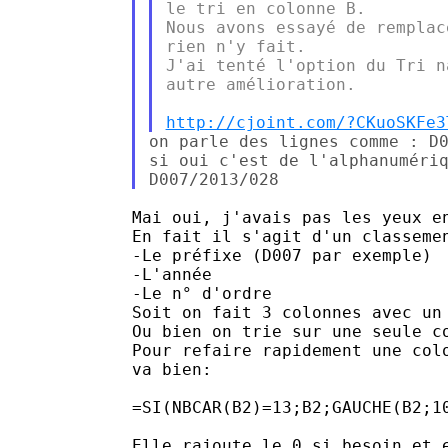
le tri en colonne B.

Nous avons essayé de remplac
rien n'y fait.

J'ai tenté l'option du Tri n
autre amélioration.

http://cjoint.com/?CKuoSKFe3
on parle des lignes comme : D0
si oui c'est de l'alphanumériq
Mai oui, j'avais pas les yeux en
En fait il s'agit d'un classemen
-Le préfixe (D007 par exemple)

-L'année

-Le n° d'ordre 

Soit on fait 3 colonnes avec un 
Ou bien on trie sur une seule co
Pour refaire rapidement une colo
va bien:

=SI(NBCAR(B2)=13;B2;GAUCHE(B2;10
Elle rajoute le 0 si besoin et e