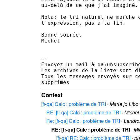
au-delà de ce que j'ai imaginé.

Nota: le tri naturel ne marche q
l'expression, pas à la fin.

Bonne soirée,

Michel 

-- 

Envoyez un mail à qa+unsubscrib
Les archives de la liste sont d
Tous les messages envoyés sur c
Context
[fr-qa] Calc : problème de TRI
·
Marie jo Libo
RE: [fr-qa] Calc : problème de TRI
·
Michel
Re: [fr-qa] Calc : problème de TRI
·
Landro
RE: [fr-qa] Calc : problème de TRI
·
Mi
[fr-qa] RE: Calc : problème de TRI
·
pi