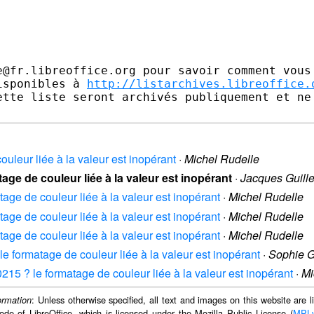
e@fr.libreoffice.org pour savoir comment vous 
isponibles à 
http://listarchives.libreoffice.
ette liste seront archivés publiquement et ne 
couleur liée à la valeur est inopérant
·
Michel Rudelle
atage de couleur liée à la valeur est inopérant
·
Jacques Guill
atage de couleur liée à la valeur est inopérant
·
Michel Rudelle
atage de couleur liée à la valeur est inopérant
·
Michel Rudelle
atage de couleur liée à la valeur est inopérant
·
Michel Rudelle
? le formatage de couleur liée à la valeur est inopérant
·
Sophie G
 60215 ? le formatage de couleur liée à la valeur est inopérant
·
Mi
: Unless otherwise specified, all text and images on this website are
ormation
ode of LibreOffice, which is licensed under the Mozilla Public License (
MPL