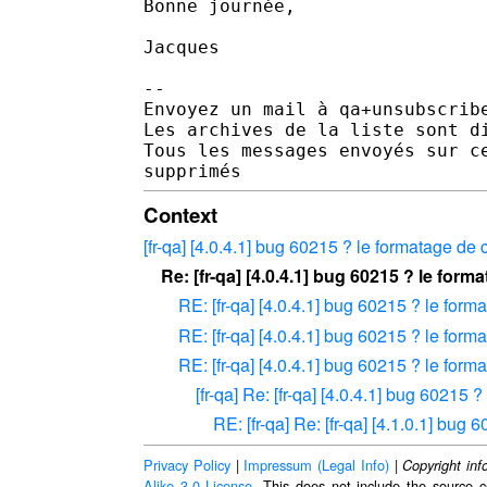
Bonne journée,

Jacques

--

Envoyez un mail à qa+unsubscrib
Les archives de la liste sont d
Tous les messages envoyés sur c
Context
[fr-qa] [4.0.4.1] bug 60215 ? le formatage de 
Re: [fr-qa] [4.0.4.1] bug 60215 ? le form
RE: [fr-qa] [4.0.4.1] bug 60215 ? le form
RE: [fr-qa] [4.0.4.1] bug 60215 ? le form
RE: [fr-qa] [4.0.4.1] bug 60215 ? le form
[fr-qa] Re: [fr-qa] [4.0.4.1] bug 60215 
RE: [fr-qa] Re: [fr-qa] [4.1.0.1] bug
Privacy Policy
|
Impressum (Legal Info)
|
Copyright inf
Alike 3.0 License
. This does not include the source c