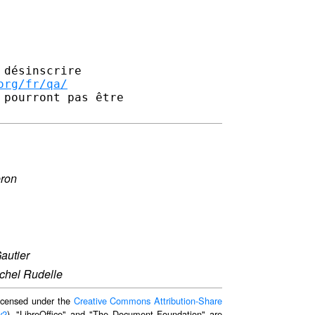
désinscrire

org/fr/qa/
pourront pas être 

eron
autier
chel Rudelle
 licensed under the
Creative Commons Attribution-Share
v2
). "LibreOffice" and "The Document Foundation" are