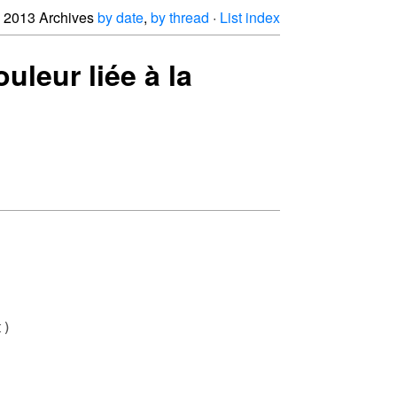
2013 Archives
by date
,
by thread
·
List index
uleur liée à la
)


