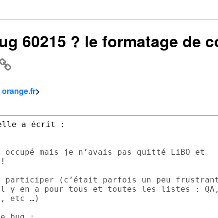
 bug 60215 ? le formatage de co
 orange.fr
>
 occupé mais je n’avais pas quitté LiBO et

!

 participer (c’était parfois un peu frustrant
l y en a pour tous et toutes les listes : QA,
, etc …)

e bug :
