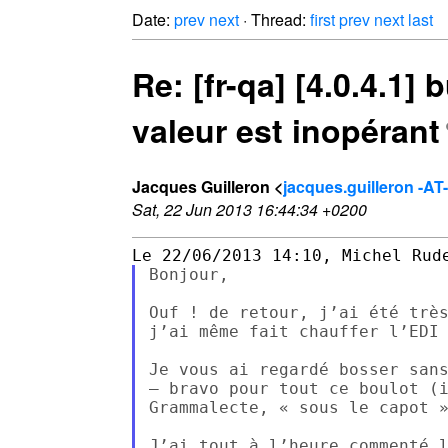
Date:
prev
next
· Thread:
first
prev
next
last
Re: [fr-qa] [4.0.4.1]
valeur est inopérant
Jacques Guilleron <
jacques.guilleron -AT-
Sat, 22 Jun 2013 16:44:34 +0200
Bonjour,

Ouf ! de retour, j’ai été très
j’ai même fait chauffer l’EDI 
Je vous ai regardé bosser sans
– bravo pour tout ce boulot (i
Grammalecte, « sous le capot »
J’ai tout à l’heure commenté l