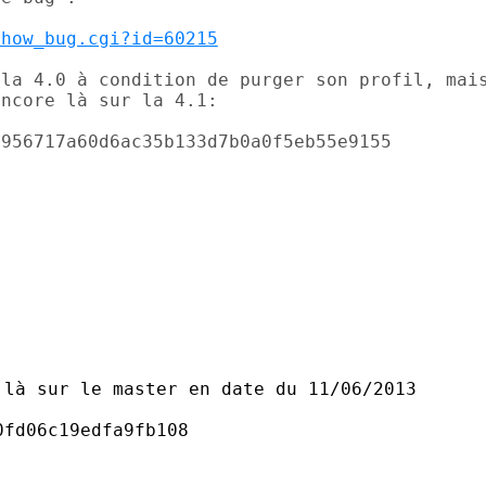
show_bug.cgi?id=60215
la 4.0 à condition de purger son profil, mais
ncore là sur la 4.1:

956717a60d6ac35b133d7b0a0f5eb55e9155

là sur le master en date du 11/06/2013

fd06c19edfa9fb108
