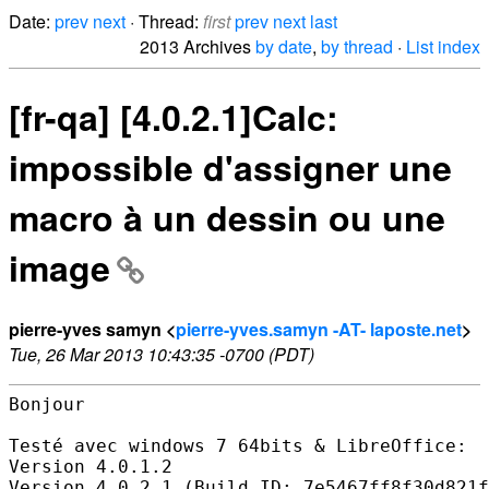
Date:
prev
next
· Thread:
first
prev
next
last
2013 Archives
by date
,
by thread
·
List index
[fr-qa] [4.0.2.1]Calc:
impossible d'assigner une
macro à un dessin ou une
image
pierre-yves samyn <
pierre-yves.samyn -AT- laposte.net
>
Tue, 26 Mar 2013 10:43:35 -0700 (PDT)
Bonjour

Testé avec windows 7 64bits & LibreOffice:

Version 4.0.1.2

Version 4.0.2.1 (Build ID: 7e5467ff8f30d821f