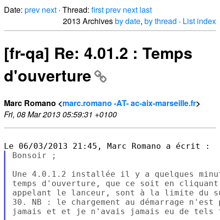
Date:
prev
next
· Thread:
first
prev
next
last
2013 Archives
by date
,
by thread
·
List index
[fr-qa] Re: 4.01.2 : Temps
d'ouverture
Marc Romano <
marc.romano -AT- ac-aix-marseille.fr
>
Fri, 08 Mar 2013 05:59:31 +0100
Bonsoir ;

Une 4.0.1.2 installée il y a quelques minu
temps d'ouverture, que ce soit en cliquant
appelant le lanceur, sont à la limite du s
30. NB : le chargement au démarrage n'est 
jamais et et je n'avais jamais eu de tels t