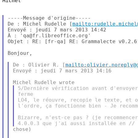
Michel

-----Message d'origine-----

De : Michel Rudelle [
mailto:rudelle.michel
Envoyé : jeudi 7 mars 2013 14:42

À : 'qa@fr.libreoffice.org'

Objet : RE: [fr-qa] RE: Grammalecte v0.2.6 
Bonjour,

De : Olivier R. [
mailto:olivier.noreply@
Envoyé : jeudi 7 mars 2013 14:16

5/Dernière vérification avant d'envoyer
ferme

LO4, le réouvre, recopie le texte, et o
l'ordre, ça fonctionne bien - Je recomm
Bizarre, n'est-ce pas ? (je recommencer
chose)
