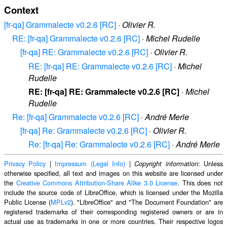
Context
[fr-qa] Grammalecte v0.2.6 [RC]
·
Olivier R.
RE: [fr-qa] Grammalecte v0.2.6 [RC]
·
Michel Rudelle
[fr-qa] RE: Grammalecte v0.2.6 [RC]
·
Olivier R.
RE: [fr-qa] RE: Grammalecte v0.2.6 [RC]
·
Michel
Rudelle
RE: [fr-qa] RE: Grammalecte v0.2.6 [RC]
·
Michel
Rudelle
Re: [fr-qa] Grammalecte v0.2.6 [RC]
·
André Merle
[fr-qa] Re: Grammalecte v0.2.6 [RC]
·
Olivier R.
Re: [fr-qa] Re: Grammalecte v0.2.6 [RC]
·
André Merle
Privacy Policy
|
Impressum (Legal Info)
|
: Unless
Copyright information
otherwise specified, all text and images on this website are licensed under
the
Creative Commons Attribution-Share Alike 3.0 License
. This does not
include the source code of LibreOffice, which is licensed under the Mozilla
Public License (
MPLv2
). "LibreOffice" and "The Document Foundation" are
registered trademarks of their corresponding registered owners or are in
actual use as trademarks in one or more countries. Their respective logos