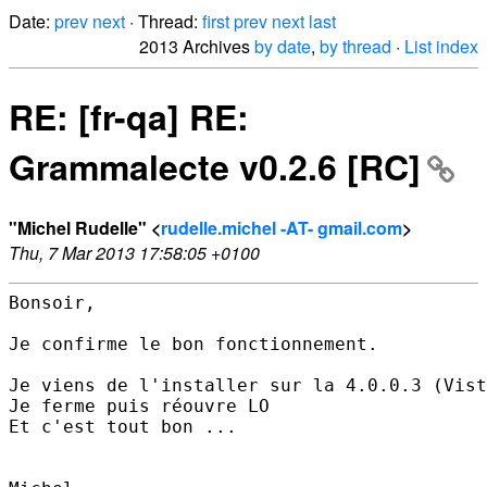
Date:
prev
next
· Thread:
first
prev
next
last
2013 Archives
by date
,
by thread
·
List index
RE: [fr-qa] RE:
Grammalecte v0.2.6 [RC]
"Michel Rudelle" <
rudelle.michel -AT- gmail.com
>
Thu, 7 Mar 2013 17:58:05 +0100
Bonsoir,

Je confirme le bon fonctionnement.

Je viens de l'installer sur la 4.0.0.3 (Vist
Je ferme puis réouvre LO

Et c'est tout bon ...
