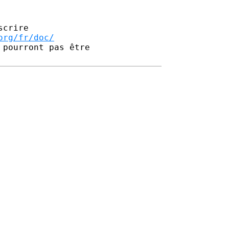
crire

org/fr/doc/
pourront pas être 
