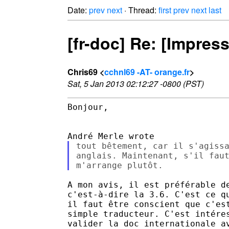
Date:
prev
next
· Thread:
first
prev
next
last
[fr-doc] Re: [Impres
Chris69 <
cchnl69 -AT- orange.fr
>
Sat, 5 Jan 2013 02:12:27 -0800 (PST)
Bonjour,

tout bêtement, car il s'agissa
anglais. Maintenant, s'il faut
A mon avis, il est préférable de
c'est-à-dire la 3.6. C'est ce qu
il faut être conscient que c'est
simple traducteur. C'est intéres
valider la doc internationale av