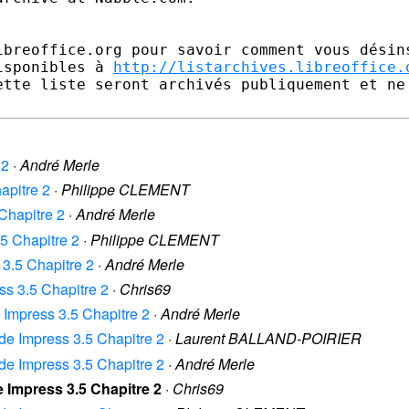
ibreoffice.org pour savoir comment vous désins
isponibles à 
http://listarchives.libreoffice.
ette liste seront archivés publiquement et ne 
 2
·
André Merle
apitre 2
·
Philippe CLEMENT
 Chapitre 2
·
André Merle
.5 Chapitre 2
·
Philippe CLEMENT
 3.5 Chapitre 2
·
André Merle
ess 3.5 Chapitre 2
·
Chris69
e Impress 3.5 Chapitre 2
·
André Merle
ide Impress 3.5 Chapitre 2
·
Laurent BALLAND-POIRIER
ide Impress 3.5 Chapitre 2
·
André Merle
e Impress 3.5 Chapitre 2
·
Chris69