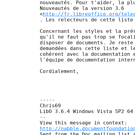
nouveautés. Pour t'aider, la plu
Nouveautés de la version 3.6

<
http://fr.libreoffice.org/tele
. Les relecteurs de cette liste 
Concernant les styles et la prés
qu'il ne faut pas trop se focali
disposer de documents. Je reste 
demandées dans cette liste et le
cohérent avec la documentation e
l'équipe de documentation intern
Cordialement,

-----

Chris69

LibO 3.6.4 Windows Vista SP2 64 
--

http://nabble.documentfoundatio
Sent from the Doc mailing list a