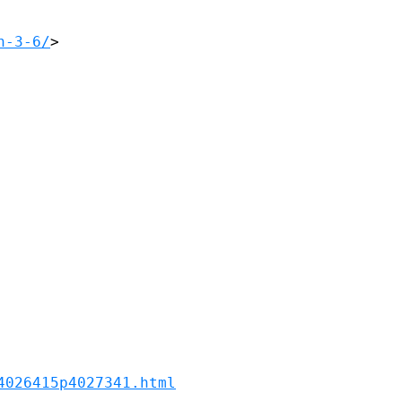
n-3-6/
> 

4026415p4027341.html