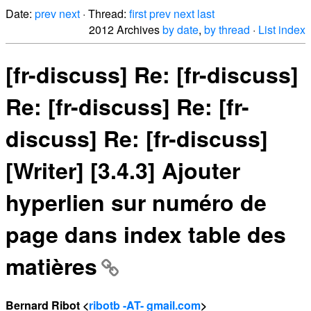
Date:
prev
next
· Thread:
first
prev
next
last
2012 Archives
by date
,
by thread
·
List index
[fr-discuss] Re: [fr-discuss]
Re: [fr-discuss] Re: [fr-
discuss] Re: [fr-discuss]
[Writer] [3.4.3] Ajouter
hyperlien sur numéro de
page dans index table des
matières
Bernard Ribot <
ribotb -AT- gmail.com
>