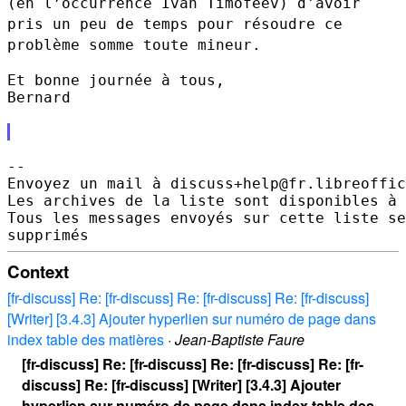
(en l’occurrence
Ivan Timofeev) d'avoir
pris un peu de temps pour résoudre ce
problème
somme toute mineur.
Et bonne journée à tous,

Bernard

--

Envoyez un mail à discuss+help@fr.libreoffic
Les archives de la liste sont disponibles à 
Tous les messages envoyés sur cette liste se
Context
[fr-discuss] Re: [fr-discuss] Re: [fr-discuss] Re: [fr-discuss]
[Writer] [3.4.3] Ajouter hyperlien sur numéro de page dans
index table des matières
·
Jean-Baptiste Faure
[fr-discuss] Re: [fr-discuss] Re: [fr-discuss] Re: [fr-
discuss] Re: [fr-discuss] [Writer] [3.4.3] Ajouter
hyperlien sur numéro de page dans index table des