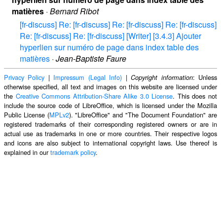
matières
·
Bernard Ribot
[fr-discuss] Re: [fr-discuss] Re: [fr-discuss] Re: [fr-discuss]
Re: [fr-discuss] Re: [fr-discuss] [Writer] [3.4.3] Ajouter
hyperlien sur numéro de page dans index table des
matières
·
Jean-Baptiste Faure
Privacy Policy
|
Impressum (Legal Info)
|
: Unless
Copyright information
otherwise specified, all text and images on this website are licensed under
the
Creative Commons Attribution-Share Alike 3.0 License
. This does not
include the source code of LibreOffice, which is licensed under the Mozilla
Public License (
MPLv2
). "LibreOffice" and "The Document Foundation" are
registered trademarks of their corresponding registered owners or are in
actual use as trademarks in one or more countries. Their respective logos
and icons are also subject to international copyright laws. Use thereof is
explained in our
trademark policy
.