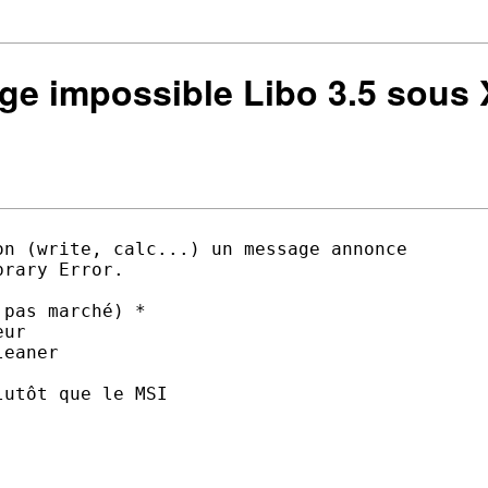
age impossible Libo 3.5 sous
n (write, calc...) un message annonce

rary Error.

pas marché) *

ur

eaner

utôt que le MSI
