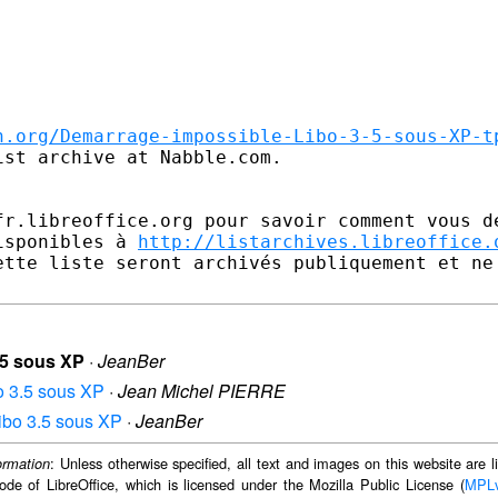
n.org/Demarrage-impossible-Libo-3-5-sous-XP-t
st archive at Nabble.com.

fr.libreoffice.org pour savoir comment vous dé
isponibles à 
http://listarchives.libreoffice.
ette liste seront archivés publiquement et ne 
.5 sous XP
·
JeanBer
o 3.5 sous XP
·
Jean Michel PIERRE
Libo 3.5 sous XP
·
JeanBer
: Unless otherwise specified, all text and images on this website are
ormation
ode of LibreOffice, which is licensed under the Mozilla Public License (
MPL