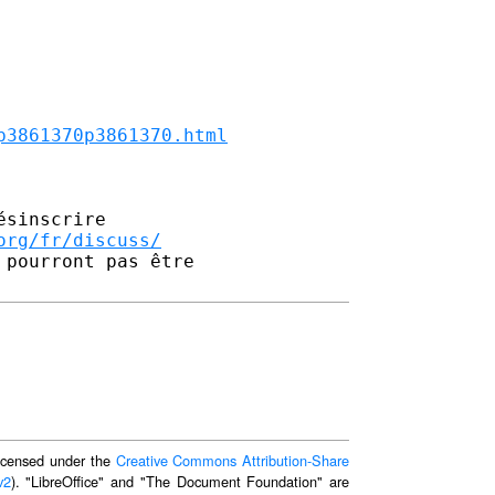
p3861370p3861370.html
sinscrire

org/fr/discuss/
pourront pas être 

 licensed under the
Creative Commons Attribution-Share
v2
). "LibreOffice" and "The Document Foundation" are