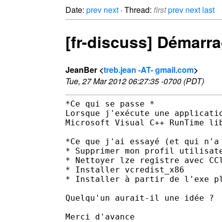
Date:
prev
next
· Thread:
first
prev
next
last
[fr-discuss] Démarr
JeanBer <
treb.jean -AT- gmail.com
>
Tue, 27 Mar 2012 06:27:35 -0700 (PDT)
*Ce qui se passe *

Lorsque j'exécute une applicatio
Microsoft Visual C++ RunTime lib
*Ce que j'ai essayé (et qui n'a 
* Supprimer mon profil utilisate
* Nettoyer lze registre avec CCl
* Installer vcredist_x86

* Installer à partir de l'exe pl
Quelqu'un aurait-il une idée ?

Merci d'avance
