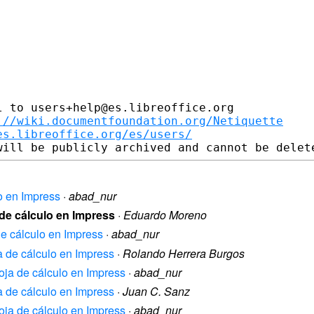
 to users+help@es.libreoffice.org

://wiki.documentfoundation.org/Netiquette
es.libreoffice.org/es/users/
o en Impress
·
abad_nur
 de cálculo en Impress
·
Eduardo Moreno
de cálculo en Impress
·
abad_nur
a de cálculo en Impress
·
Rolando Herrera Burgos
oja de cálculo en Impress
·
abad_nur
a de cálculo en Impress
·
Juan C. Sanz
oja de cálculo en Impress
·
abad_nur