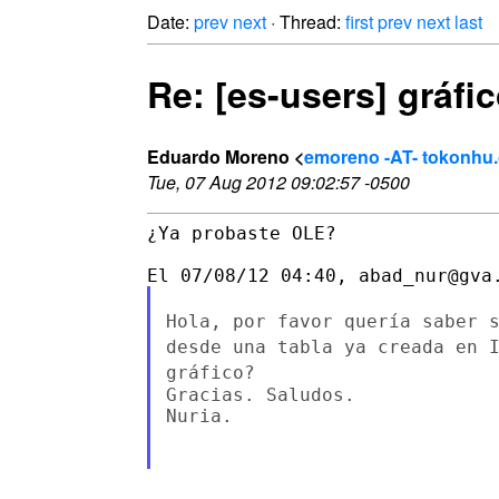
Date:
prev
next
· Thread:
first
prev
next
last
Re: [es-users] gráfi
Eduardo Moreno <
emoreno -AT- tokonhu
Tue, 07 Aug 2012 09:02:57 -0500
¿Ya probaste OLE?

Hola, por favor quería saber 
desde una tabla ya creada
en 
gráfico?
Gracias. Saludos.

Nuria.
