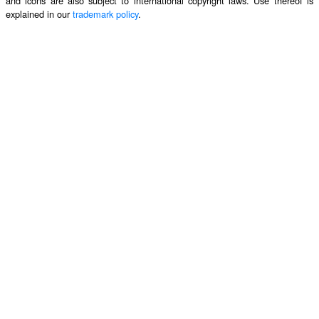
and icons are also subject to international copyright laws. Use thereof is
explained in our
trademark policy
.