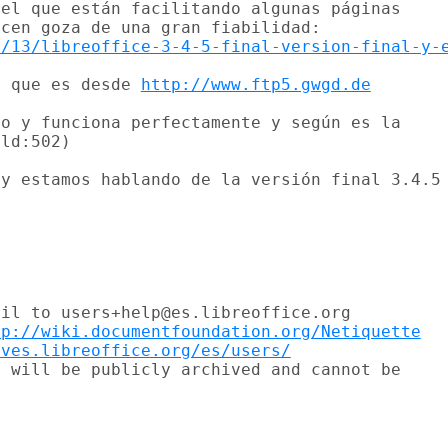
el que están facilitando algunas páginas

1/13/libreoffice-3-4-5-final-version-final-y-
r que es desde 
http://www.ftp5.gwgd.de
o y funciona perfectamente y según es la

ld:502)

y estamos hablando de la versión final 3.4.5

il to users+help@es.libreoffice.org

tp://wiki.documentfoundation.org/Netiquette
ives.libreoffice.org/es/users/
 will be publicly archived and cannot be
