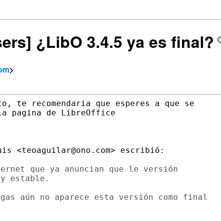
ers] ¿LibO 3.4.5 ya es final?
com
>
o, te recomendaria que esperes a que se

a pagina de LibreOffice

is <teoaguilar@ono.com> escribió:

ernet que ya anuncian que le versión

y estable.

gas aún no aparece esta versión como final
