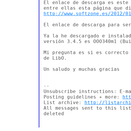
El enlace de descarga es este 
http://www.softzone.es/2012/0
El enlace de descarga para se
Ya la he descargado e instalad
versión 3.4.5 es OOO340m1 (Bui
Mi pregunta es si es correcto 
de LibO.

Un saludo y muchas gracias

--

Unsubscribe instructions: E-ma
Posting guidelines + more: 
ht
List archive: 
http://listarch
All messages sent to this list
deleted
