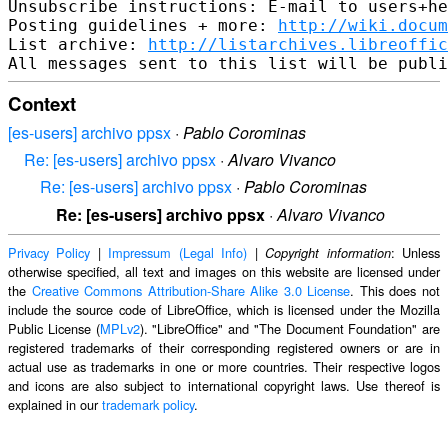
Unsubscribe instructions: E-mail to users+he
Posting guidelines + more: 
http://wiki.docum
List archive: 
http://listarchives.libreoffic
Context
[es-users] archivo ppsx
·
Pablo Corominas
Re: [es-users] archivo ppsx
·
Alvaro Vivanco
Re: [es-users] archivo ppsx
·
Pablo Corominas
Re: [es-users] archivo ppsx
·
Alvaro Vivanco
Privacy Policy
|
Impressum (Legal Info)
|
: Unless
Copyright information
otherwise specified, all text and images on this website are licensed under
the
Creative Commons Attribution-Share Alike 3.0 License
. This does not
include the source code of LibreOffice, which is licensed under the Mozilla
Public License (
MPLv2
). "LibreOffice" and "The Document Foundation" are
registered trademarks of their corresponding registered owners or are in
actual use as trademarks in one or more countries. Their respective logos
and icons are also subject to international copyright laws. Use thereof is
explained in our
trademark policy
.