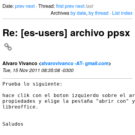
Date:
prev
next
· Thread:
first
prev
next
last
Archives
by date
,
by thread
·
List index
Re: [es-users] archivo ppsx
Alvaro Vivanco <
alvarovivanco -AT- gmail.com
>
Tue, 15 Nov 2011 08:35:08 -0300
Prueba lo siguiente:

hace clik con el boton izquierdo sobre el ar
propiedades y elige la pestaña "abrir con" y
libreoffice.

Saludos
