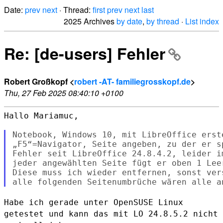
Date:
prev
next
· Thread:
first
prev
next
last
2025 Archives
by date
,
by thread
·
List index
Re: [de-users] Fehler
Robert Großkopf <
robert -AT- familiegrosskopf.de
>
Thu, 27 Feb 2025 08:40:10 +0100
Hallo Mariamuc,

Notebook, Windows 10, mit LibreOffice erst
„F5“=Navigator, Seite angeben, zu der er sp
Fehler seit LibreOffice 24.8.4.2, leider i
jeder angewählten Seite fügt er oben 1 Leer
Diese muss ich wieder entfernen, sonst ver
Habe ich gerade unter OpenSUSE Linux
getestet und kann das mit LO
24.8.5.2 nicht