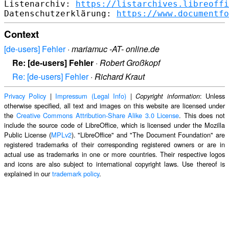
Listenarchiv: 
https://listarchives.libreoffi
Datenschutzerklärung: 
https://www.documentfo
Context
[de-users] Fehler
·
mariamuc -AT- online.de
Re: [de-users] Fehler
·
Robert Großkopf
Re: [de-users] Fehler
·
Richard Kraut
Privacy Policy
|
Impressum (Legal Info)
|
: Unless
Copyright information
otherwise specified, all text and images on this website are licensed under
the
Creative Commons Attribution-Share Alike 3.0 License
. This does not
include the source code of LibreOffice, which is licensed under the Mozilla
Public License (
MPLv2
). "LibreOffice" and "The Document Foundation" are
registered trademarks of their corresponding registered owners or are in
actual use as trademarks in one or more countries. Their respective logos
and icons are also subject to international copyright laws. Use thereof is
explained in our
trademark policy
.