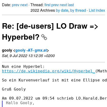
Date:
prev
next
· Thread:
first
prev
next
last
2022 Archives
by date
,
by thread
·
List index
Re: [de-users] LO Draw =>
Hyperbel?
gooly <
gooly -AT- gmx.at
>
Sat, 9 Jul 2022 13:12:35 +0200
https://de.wikipedia.org/wiki/Hyperbel_
(Math
So ein Kurvenverlauf ist mit eine Ellipse od
Gruß Gooly

Hallo Gooly,
