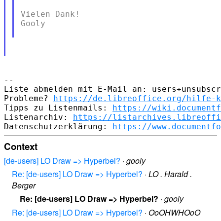
Vielen Dank!

Gooly

--

Liste abmelden mit E-Mail an: users+unsubscr
Probleme? 
https://de.libreoffice.org/hilfe-k
Tipps zu Listenmails: 
https://wiki.documentf
Listenarchiv: 
https://listarchives.libreoffi
Datenschutzerklärung: 
https://www.documentfo
Context
[de-users] LO Draw => Hyperbel?
·
gooly
Re: [de-users] LO Draw => Hyperbel?
·
LO . Harald .
Berger
Re: [de-users] LO Draw => Hyperbel?
·
gooly
Re: [de-users] LO Draw => Hyperbel?
·
OoOHWHOoO