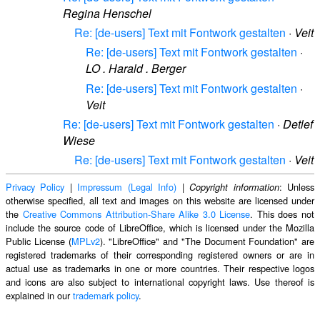
Regina Henschel
Re: [de-users] Text mit Fontwork gestalten
·
Veit
Re: [de-users] Text mit Fontwork gestalten
·
LO . Harald . Berger
Re: [de-users] Text mit Fontwork gestalten
·
Veit
Re: [de-users] Text mit Fontwork gestalten
·
Detlef
Wiese
Re: [de-users] Text mit Fontwork gestalten
·
Veit
Privacy Policy
|
Impressum (Legal Info)
|
: Unless
Copyright information
otherwise specified, all text and images on this website are licensed under
the
Creative Commons Attribution-Share Alike 3.0 License
. This does not
include the source code of LibreOffice, which is licensed under the Mozilla
Public License (
MPLv2
). "LibreOffice" and "The Document Foundation" are
registered trademarks of their corresponding registered owners or are in
actual use as trademarks in one or more countries. Their respective logos
and icons are also subject to international copyright laws. Use thereof is
explained in our
trademark policy
.