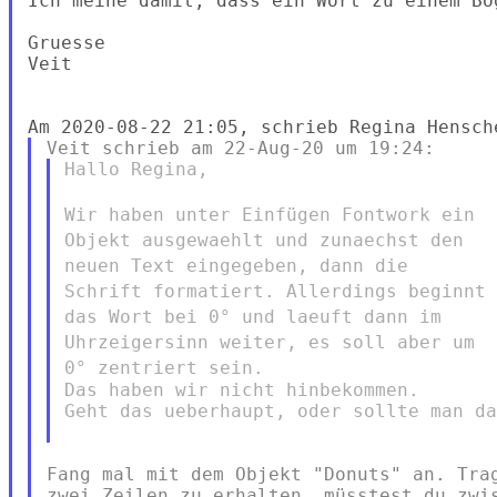
Ich meine damit, dass ein Wort zu einem Bo
Gruesse

Veit

Hallo Regina,

Wir haben unter Einfügen Fontwork ein
Objekt ausgewaehlt und
zunaechst den
neuen Text eingegeben, dann die
Schrift formatiert.
Allerdings beginnt
das Wort bei 0° und laeuft dann im
Uhrzeigersinn
weiter, es soll aber um
0° zentriert sein.
Das haben wir nicht hinbekommen.

Geht das ueberhaupt, oder sollte man da
Fang mal mit dem Objekt "Donuts" an. Trag
zwei Zeilen zu erhalten, müsstest du zwis