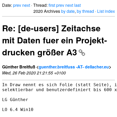
Date:
prev
next
· Thread:
first
prev
next
last
2020 Archives
by date
,
by thread
·
List index
Re: [de-users] Zeitachse
mit Daten fuer ein Projekt-
drucken größer A3
Günther Breitfuß <
guenther.breitfuss -AT- dellacher.eu
>
Wed, 26 Feb 2020 21:21:55 +0100
In Draw nennt es sich Folie (statt Seite), i
selektierbar und benutzerdefiniert bis 600 x
LG Günther

LO 6.4 Win10
