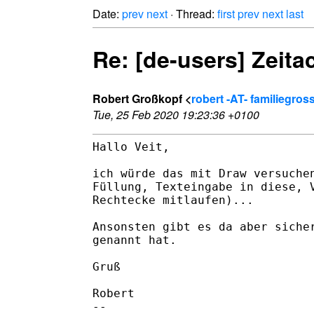
Date:
prev
next
· Thread:
first
prev
next
last
Re: [de-users] Zeita
Robert Großkopf <
robert -AT- familiegros
Tue, 25 Feb 2020 19:23:36 +0100
Hallo Veit,

ich würde das mit Draw versuchen
Füllung, Texteingabe in diese, V
Rechtecke mitlaufen)...

Ansonsten gibt es da aber sicher
genannt hat.

Gruß

Robert

-- 
