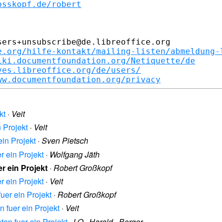
osskopf.de/robert
ers+unsubscribe@de.libreoffice.org

e.org/hilfe-kontakt/mailing-listen/abmeldung-
iki.documentfoundation.org/Netiquette/de
ves.libreoffice.org/de/users/
ww.documentfoundation.org/privacy
kt
·
Veit
n Projekt
·
Veit
ein Projekt
·
Sven Pietsch
r ein Projekt
·
Wolfgang Jäth
r ein Projekt
·
Robert Großkopf
r ein Projekt
·
Veit
uer ein Projekt
·
Robert Großkopf
n fuer ein Projekt
·
Veit
ten fuer ein Projekt
·
LO . Harald . Berger