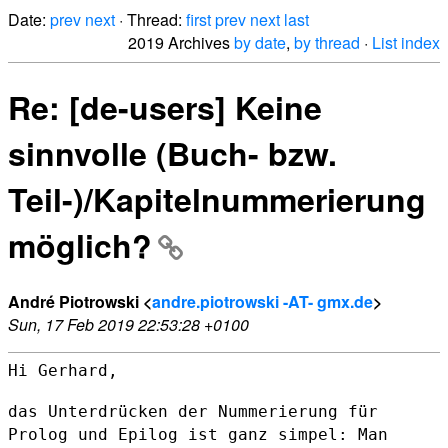
Date:
prev
next
· Thread:
first
prev
next
last
2019 Archives
by date
,
by thread
·
List index
Re: [de-users] Keine
sinnvolle (Buch- bzw.
Teil-)/Kapitelnummerierung
möglich?
André Piotrowski <
andre.piotrowski -AT- gmx.de
>
Sun, 17 Feb 2019 22:53:28 +0100
Hi Gerhard,

das Unterdrücken der Nummerierung für
Prolog und Epilog ist ganz simpel:
Man