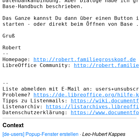
Datenbankanbindung. Aber Dialoge habe ich gr
Base-Handbuch beschrieben.

Das Ganze kannst Du dann über einen Button i
starten - oder direkt beim Öffnen von Base .
Gruß

Robert

-- 

Homepage: 
http://robert.familiegrosskopf.de
LibreOffice Community: 
http://robert.familie
-- 

Liste abmelden mit E-Mail an: users+unsubscr
Probleme? 
https://de.libreoffice.org/hilfe-k
Tipps zu Listenmails: 
https://wiki.documentf
Listenarchiv: 
https://listarchives.libreoffi
Datenschutzerklärung: 
https://www.documentfo
Context
[de-users] Popup-Fenster erstellen
·
Leo-Hubert Kappes