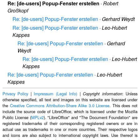
Re: [de-users] Popup-Fenster erstellen
·
Robert
Großkopf
Re: [de-users] Popup-Fenster erstellen
·
Gerhard Weydt
Re: [de-users] Popup-Fenster erstellen
·
Leo-Hubert
Kappes
Re: [de-users] Popup-Fenster erstellen
·
Gerhard
Weydt
Re: [de-users] Popup-Fenster erstellen
·
Leo-Hubert
Kappes
Re: [de-users] Popup-Fenster erstellen
·
Leo-Hubert
Kappes
Privacy Policy
|
Impressum (Legal Info)
|
: Unless
Copyright information
otherwise specified, all text and images on this website are licensed under
the
Creative Commons Attribution-Share Alike 3.0 License
. This does not
include the source code of LibreOffice, which is licensed under the Mozilla
Public License (
MPLv2
). "LibreOffice" and "The Document Foundation" are
registered trademarks of their corresponding registered owners or are in
actual use as trademarks in one or more countries. Their respective logos
and icons are also subject to international copyright laws. Use thereof is