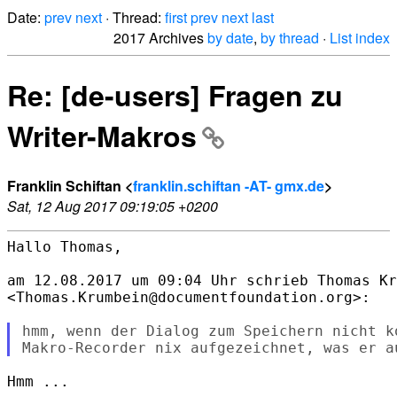
Date:
prev
next
· Thread:
first
prev
next
last
2017 Archives
by date
,
by thread
·
List index
Re: [de-users] Fragen zu
Writer-Makros
Franklin Schiftan <
franklin.schiftan -AT- gmx.de
>
Sat, 12 Aug 2017 09:19:05 +0200
Hallo Thomas,

am 12.08.2017 um 09:04 Uhr schrieb Thomas Kr
<Thomas.Krumbein@documentfoundation.org>:

hmm, wenn der Dialog zum Speichern nicht ko
Hmm ...
