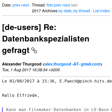
Date:
prev
next
· Thread:
first
prev
next
last
2017 Archives
by date
,
by thread
·
List index
[de-users] Re:
Datenbankspezialisten
gefragt
Alexander Thurgood <
alex.thurgood -AT- gmail.com
>
Tue, 1 Aug 2017 16:38:34 +0200
Le 01/08/2017 à 15:36, E.Paech@pinch-hits.de
Hallo Elfriede,

Kann man Filemaker-Datenbanken in LO-Base-