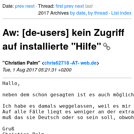
Date:
prev
next
· Thread:
first
prev
next
last
2017 Archives
by date
,
by thread
·
List index
Aw: [de-users] kein Zugriff
auf installierte "Hilfe"
"Christian Palm" <
chris62718 -AT- web.de
>
Tue, 1 Aug 2017 05:21:31 +0200
Hallo,

neben dem schon gesagten ist es auch möglich
Ich habe es damals weggelassen, weil es mir 
Auf alle Fälle liegt es weniger an der extra
muß das sie Deutsch oder so sein soll, obwoh
Gruß
