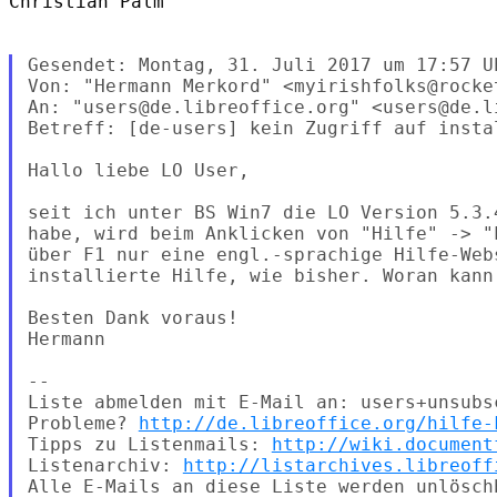
Christian Palm

Gesendet: Montag, 31. Juli 2017 um 17:57 Uh
Von: "Hermann Merkord" <myirishfolks@rocket
An: "users@de.libreoffice.org" <users@de.li
Betreff: [de-users] kein Zugriff auf instal
Hallo liebe LO User,

seit ich unter BS Win7 die LO Version 5.3.
habe, wird beim Anklicken von "Hilfe" -> "
über F1 nur eine engl.-sprachige Hilfe-Web
installierte Hilfe, wie bisher. Woran kann 
Besten Dank voraus!

Hermann

-- 

Liste abmelden mit E-Mail an: users+unsubs
Probleme? 
http://de.libreoffice.org/hilfe-
Tipps zu Listenmails: 
http://wiki.document
Listenarchiv: 
http://listarchives.libreoff
Alle E-Mails an diese Liste werden unlösch