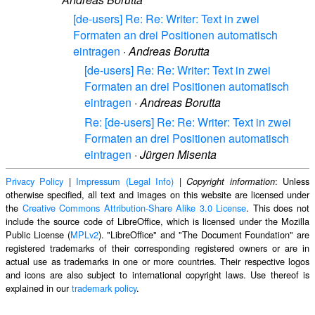
[de-users] Re: Re: Writer: Text in zwei
Formaten an drei Positionen automatisch
eintragen
·
Andreas Borutta
[de-users] Re: Re: Writer: Text in zwei
Formaten an drei Positionen automatisch
eintragen
·
Andreas Borutta
Re: [de-users] Re: Re: Writer: Text in zwei
Formaten an drei Positionen automatisch
eintragen
·
Jürgen Misenta
Privacy Policy
|
Impressum (Legal Info)
|
: Unless
Copyright information
otherwise specified, all text and images on this website are licensed under
the
Creative Commons Attribution-Share Alike 3.0 License
. This does not
include the source code of LibreOffice, which is licensed under the Mozilla
Public License (
MPLv2
). "LibreOffice" and "The Document Foundation" are
registered trademarks of their corresponding registered owners or are in
actual use as trademarks in one or more countries. Their respective logos
and icons are also subject to international copyright laws. Use thereof is
explained in our
trademark policy
.