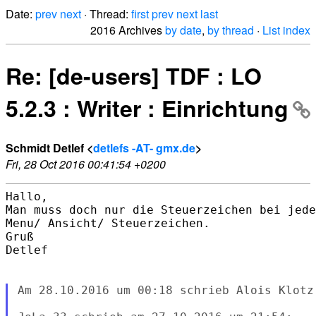
Date:
prev
next
· Thread:
first
prev
next
last
2016 Archives
by date
,
by thread
·
List index
Re: [de-users] TDF : LO
5.2.3 : Writer : Einrichtung
Schmidt Detlef <
detlefs -AT- gmx.de
>
Fri, 28 Oct 2016 00:41:54 +0200
Hallo,

Man muss doch nur die Steuerzeichen bei jede
Menu/ Ansicht/ Steuerzeichen.

Gruß

Detlef

Am 28.10.2016 um 00:18 schrieb Alois Klotz