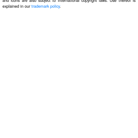
and icons are also subject to international copyright laws. Use thereof is
explained in our
trademark policy
.