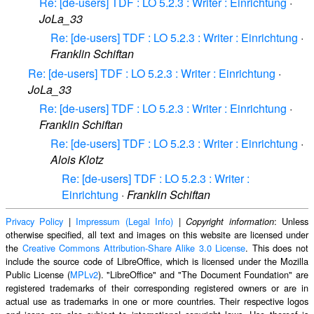
Re: [de-users] TDF : LO 5.2.3 : Writer : Einrichtung
·
JoLa_33
Re: [de-users] TDF : LO 5.2.3 : Writer : Einrichtung
·
Franklin Schiftan
Re: [de-users] TDF : LO 5.2.3 : Writer : Einrichtung
·
JoLa_33
Re: [de-users] TDF : LO 5.2.3 : Writer : Einrichtung
·
Franklin Schiftan
Re: [de-users] TDF : LO 5.2.3 : Writer : Einrichtung
·
Alois Klotz
Re: [de-users] TDF : LO 5.2.3 : Writer :
Einrichtung
·
Franklin Schiftan
Privacy Policy
|
Impressum (Legal Info)
|
: Unless
Copyright information
otherwise specified, all text and images on this website are licensed under
the
Creative Commons Attribution-Share Alike 3.0 License
. This does not
include the source code of LibreOffice, which is licensed under the Mozilla
Public License (
MPLv2
). "LibreOffice" and "The Document Foundation" are
registered trademarks of their corresponding registered owners or are in
actual use as trademarks in one or more countries. Their respective logos