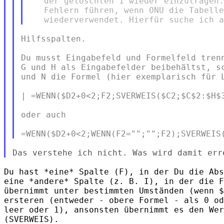
   der gelöschten 1 wieder einzutragen.
   Fehlern führen, wenn ONU die Tabelle
Hilfsspalten.

Du musst Eingabefeld und Formelfeld trenn
G und H als Eingabefelder beibehältst, sc
und N die Formel (hier exemplarisch für L
| =WENN($D2+0<2;F2;SVERWEIS($C2;$C$2:$H$3
oder auch

Du hast *eine* Spalte (F), in der Du die Abs
eine *andere* Spalte (z. B. I), in der die F
übernimmt unter bestimmten Umständen (wenn $
ersteren (entweder - obere Formel - als 0 od
leer oder 1), ansonsten übernimmt es den Wer
(SVERWEIS).
