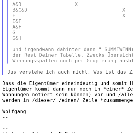
A&B                  X                   
B&C&D                                X   
E                                    X   
E&F                                      
A&F                                      
G                                        
G&H                                      
und irgendwann dahinter dann "=SUMMEWENN(
der Rest Deiner Tabelle. Zwecks Übersicht
Dass die Eigentümer eineindeutig und somit H
Eigentümer kommt dann nur noch in *einer* Ze
Wohnungen notiert sein können) vor und /alle
werden in /dieser/ /einen/ Zeile *zusammenge
Wolfgang

-- 

-- 
