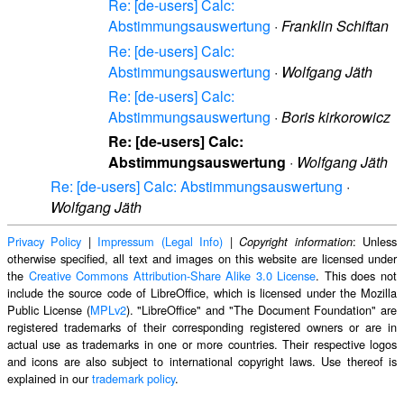
Re: [de-users] Calc:
Abstimmungsauswertung
·
Franklin Schiftan
Re: [de-users] Calc:
Abstimmungsauswertung
·
Wolfgang Jäth
Re: [de-users] Calc:
Abstimmungsauswertung
·
Boris kirkorowicz
Re: [de-users] Calc:
Abstimmungsauswertung
·
Wolfgang Jäth
Re: [de-users] Calc: Abstimmungsauswertung
·
Wolfgang Jäth
Privacy Policy
|
Impressum (Legal Info)
|
: Unless
Copyright information
otherwise specified, all text and images on this website are licensed under
the
Creative Commons Attribution-Share Alike 3.0 License
. This does not
include the source code of LibreOffice, which is licensed under the Mozilla
Public License (
MPLv2
). "LibreOffice" and "The Document Foundation" are
registered trademarks of their corresponding registered owners or are in
actual use as trademarks in one or more countries. Their respective logos
and icons are also subject to international copyright laws. Use thereof is
explained in our
trademark policy
.