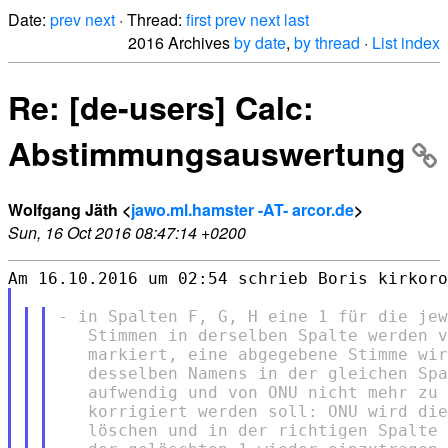
Date:
prev
next
· Thread:
first
prev
next
last
2016 Archives
by date
,
by thread
·
List index
Re: [de-users] Calc:
Abstimmungsauswertung
Wolfgang Jäth <
jawo.ml.hamster -AT- arcor.de
>
Sun, 16 Oct 2016 08:47:14 +0200
- in Spalten F, G, H eine 1 für die jew
   Stimmen in derselben Spalte werden v
   markiert, eine abgegebene Stimme wir
   desselben Namens in der gleichen Spa
   aufwendig und von ONU nicht mehr zu 
   korrigiert werden soll: ONU wird die
   löschen und in der richtigen Spalte 