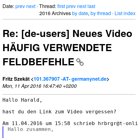
Date:
prev
next
· Thread:
first
prev
next
last
2016 Archives
by date
,
by thread
·
List index
Re: [de-users] Neues Video
HÄUFIG VERWENDETE
FELDBEFEHLE
Fritz Szekät <
101.367907 -AT- germanynet.de
>
Mon, 11 Apr 2016 16:47:40 +0200
Hallo Harald,

hast du den Link zum Video vergessen?

Hallo zusammen,
