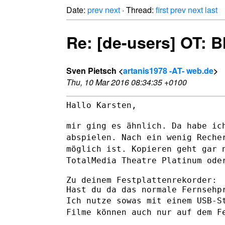
Date:
prev
next
· Thread:
first
prev
next
last
Re: [de-users] OT: 
Sven Pietsch <
artanis1978 -AT- web.de
>
Thu, 10 Mar 2016 08:34:35 +0100
Hallo Karsten,

mir ging es ähnlich. Da habe ic
abspielen.
Nach ein wenig Reche
möglich ist. Kopieren geht gar
TotalMedia Theatre Platinum ode
Zu deinem Festplattenrekorder:

Ich nutze sowas mit einem USB-S
Filme können auch nur auf dem
F