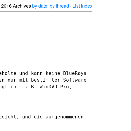
2016 Archives
by date
,
by thread
·
List index
eholte und kann keine BlueRays
den nur
mit bestimmter Software
öglich - z.B. WinDVD Pro,
eeicht, und die aufgenommenen