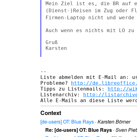
Mein Ziel ist es, die BR auf 
(Dienst-)Reisen im Zug oder F
Firmen-Laptop nicht und werde
Auch wenn es nichts mit LO zu
Gruß

Karsten

--

Liste abmelden mit E-Mail an: us
Probleme? 
http://de.libreoffice
Tipps zu Listenmails: 
http://wi
Listenarchiv: 
http://listarchiv
Context
[de-users] OT: Blue Rays
·
Karsten Börner
Re: [de-users] OT: Blue Rays
·
Sven Pie