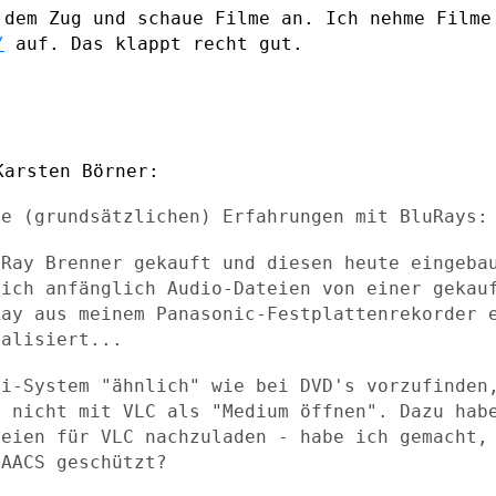
 dem Zug und schaue Filme an. Ich nehme
Filme
/
auf. Das klappt recht gut.
re (grundsätzlichen) Erfahrungen mit
BluRays:
eRay Brenner gekauft und diesen heute
eingeba
 ich
anfänglich Audio-Dateien von einer gekau
Ray aus meinem
Panasonic-Festplattenrekorder 
nalisiert...
ei-System "ähnlich" wie bei DVD's
vorzufinden
h nicht mit VLC als "Medium öffnen". Dazu ha
teien für VLC nachzuladen -
habe ich gemacht,
 AACS geschützt?