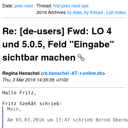
Date:
prev
next
· Thread:
first
prev
next
last
2016 Archives
by date
,
by thread
·
List index
Re: [de-users] Fwd: LO 4
und 5.0.5, Feld "Eingabe"
sichtbar machen
Regina Henschel <
rb.henschel -AT- t-online.de
>
Thu, 3 Mar 2016 14:35:39 +0100
Hallo Fritz,

Moin,

Am 03.03.2016 um 13:47 schrieb Bernd Oberma