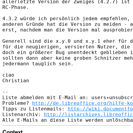
allerletzte Version der Zweiges (4.2.7) ist 
RC-Phase.

4.3.2 würde ich persönlich jedem empfehlen, 
anderen Gründe hat die Version zu meiden - a
erst, nachdem man die Version mal ausprobier
Generell sind die x.y.0 und x.y.1 eher für d
für die neugierigen, versierten Nutzer, die 
doch ein größerer Bug unentdeckt geblieben i
sollten dann aber keine groben Schnitzer meh
jedermann tauglich sein.

ciao

Christian

-- 

Liste abmelden mit E-Mail an: users+unsubscr
Probleme? 
http://de.libreoffice.org/hilfe-ko
Tipps zu Listenmails: 
http://wiki.documentfo
Listenarchiv: 
http://listarchives.libreoffic
Context