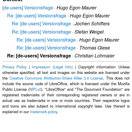
[de-users] Versionsfrage
·
Hugo Egon Maurer
Re: [de-users] Versionsfrage
·
Hugo Egon Maurer
Re: [de-users] Versionsfrage
·
Jochen Schiffers
Re: [de-users] Versionsfrage
·
Stefan Weigel
Re: [de-users] Versionsfrage
·
Hugo Egon Maurer
Re: [de-users] Versionsfrage
·
Thomas Giese
Re: [de-users] Versionsfrage
·
Christian Lohmaier
Privacy Policy
|
Impressum (Legal Info)
|
: Unless
Copyright information
otherwise specified, all text and images on this website are licensed under
the
Creative Commons Attribution-Share Alike 3.0 License
. This does not
include the source code of LibreOffice, which is licensed under the Mozilla
Public License (
MPLv2
). "LibreOffice" and "The Document Foundation" are
registered trademarks of their corresponding registered owners or are in
actual use as trademarks in one or more countries. Their respective logos
and icons are also subject to international copyright laws. Use thereof is
explained in our
trademark policy
.