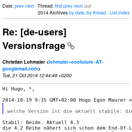
Date:
prev
next
· Thread:
first
prev
next
last
2014 Archives
by date
,
by thread
·
List index
Re: [de-users]
Versionsfrage
Christian Lohmaier <
lohmaier+ooofuture -AT-
googlemail.com
>
Tue, 21 Oct 2014 12:44:49 +0200
Hi Hugo, *,

Stabil: Beide. Aktuell 4.3

die 4.2 Reihe nähert sich schon dem End-Of-L