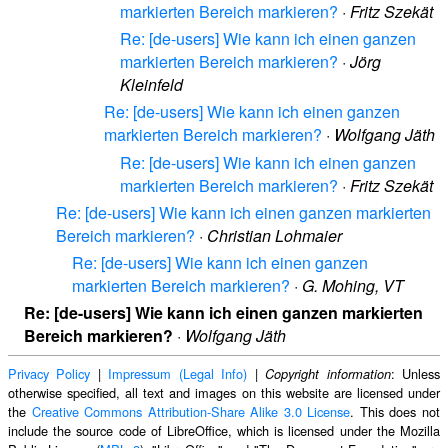
markierten Bereich markieren?
·
Fritz Szekät
Re: [de-users] Wie kann ich einen ganzen
markierten Bereich markieren?
·
Jörg
Kleinfeld
Re: [de-users] Wie kann ich einen ganzen
markierten Bereich markieren?
·
Wolfgang Jäth
Re: [de-users] Wie kann ich einen ganzen
markierten Bereich markieren?
·
Fritz Szekät
Re: [de-users] Wie kann ich einen ganzen markierten
Bereich markieren?
·
Christian Lohmaier
Re: [de-users] Wie kann ich einen ganzen
markierten Bereich markieren?
·
G. Mohing, VT
Re: [de-users] Wie kann ich einen ganzen markierten
Bereich markieren?
·
Wolfgang Jäth
Privacy Policy
|
Impressum (Legal Info)
|
: Unless
Copyright information
otherwise specified, all text and images on this website are licensed under
the
Creative Commons Attribution-Share Alike 3.0 License
. This does not
include the source code of LibreOffice, which is licensed under the Mozilla