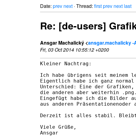
Date:
prev
next
· Thread:
first
prev
next
last
Re: [de-users] Graf
Ansgar Machalický <
ansgar.machalicky -A
Fri, 03 Oct 2014 10:55:12 +0200
Kleiner Nachtrag:

Ich habe übrigens seit meinem le
Eigentlich habe ich ganz normal 
Unterschied: Eine der Grafiken, 
die anderen aber weiterhin .png.
Eingefügt habe ich die Bilder au
aus anderen Präsentationenoder a
Derzeit ist alles stabil. Bleibt
Viele Grüße,

Ansgar
