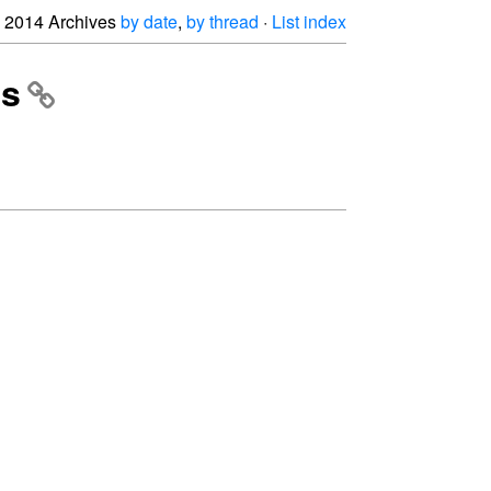
2014 Archives
by date
,
by thread
·
List index
ss