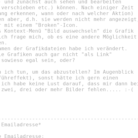
) und zunächst auch sehen und bearbeiten

 verschieben etc.) können. Nach einiger Zeit

ang erkennen, wann oder nach welcher Aktion)

en aber, d.h. sie werden nicht mehr angezeigt,
 mit einem "Broken"-Icon.

s Kontext-Menü "Bild auswechseln" die Grafik

ich frage mich, ob es eine andere Möglichkeit

n.

amen der Grafikdateien habe ich verändert.

ie Grafiken auch gar nicht "als Link"

sowieso egal sein, oder?

n ich tun, um das abzustellen? Im Augenblick

führeffekt), sonst hätte ich gern einen

 ich habe keine Lust darauf, dass mir dann bei
 zwei, drei oder mehr Bilder fehlen..... :-(

----------------------------------------------
Emailadresse*

 Emailadresse:
