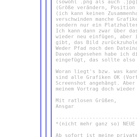
(sowohl .png als auch .jpg
(Größe verändern, Position
(ich kann keinen Zusammenh
verschwinden manche Grafik
sondern nur ein Platzhalter
Ich kann dann zwar über da
wieder neu einfügen, aber 
gibt, das Bild zurückzuhole
Weder Pfad noch den Datein
Davon abgesehen habe ich d
eingefügt, das sollte also 
Woran liegt's bzw. was kan
sind alle Grafiken OK (Vor
Screenshot angehängt. Aber
meinem Vortrag doch wieder
Mit ratlosen Grüßen,

Ansgar

--------------------------
*(nicht mehr ganz so) NEUE 
Ab sofort ist meine private