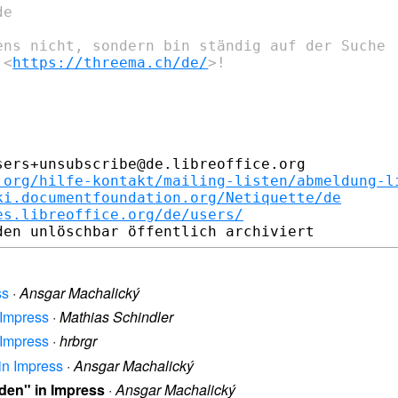
e

ens nicht, sondern bin ständig auf der Suche

 <
https://threema.ch/de/
>!

ers+unsubscribe@de.libreoffice.org

.org/hilfe-kontakt/mailing-listen/abmeldung-l
ki.documentfoundation.org/Netiquette/de
es.libreoffice.org/de/users/
ss
·
Ansgar Machalický
 Impress
·
Mathias Schindler
 Impress
·
hrbrgr
in Impress
·
Ansgar Machalický
den" in Impress
·
Ansgar Machalický