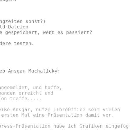
ngzeiten sonst?)

ld-Dateien

e gespeichert, wenn es passiert?

dere testen.

ngemeldet, und hoffe,

anden erreicht und

on treffe.....

eiße Ansgar, nutze LibreOffice seit vielen

 ersten Mal eine Präsentation damit vor.

press-Präsentation habe ich Grafiken eingefügt