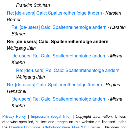
Franklin Schiftan
Re: [de-users] Calc: Spaltenreihenfolge ändern
·
Karsten
Börner
Re: [de-users] Calc: Spaltenreihenfolge ändern
·
Karsten
Börner
Re: [de-users] Calc: Spaltenreihenfolge ändern
·
Wolfgang Jäth
[de-users] Re: Calc: Spaltenreihenfolge ändern
·
Micha
Kuehn
Re: [de-users] Re: Calc: Spaltenreihenfolge ändern
·
Wolfgang Jäth
Re: [de-users] Calc: Spaltenreihenfolge ändern
·
Regina
Henschel
[de-users] Re: Calc: Spaltenreihenfolge ändern
·
Micha
Kuehn
Privacy Policy
|
Impressum (Legal Info)
|
: Unless
Copyright information
otherwise specified, all text and images on this website are licensed under
the
Creative Commons Attribution-Share Alike 3.0 License
. This does not