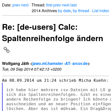
Date:
prev
next
· Thread:
first
prev
next
last
2014 Archives
by date
,
by thread
·
List index
Re: [de-users] Calc:
Spaltenreihenfolge ändern
Wolfgang Jäth <
jawo.ml.hamster -AT- arcor.de
>
Tue, 09 Sep 2014 07:42:13 +0200
ich habe hier mehrere csv-Dateien mit LO g
sich die Spaltenreihenfolgen. Gibt es eine
andere Reihenfolge zu bringen? Ich könnte 
ausschneiden und an neuer Position einfüge