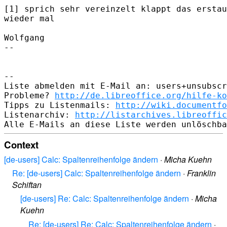
[1] sprich sehr vereinzelt klappt das erstau
wieder mal

Wolfgang

-- 

-- 

Liste abmelden mit E-Mail an: users+unsubscr
Probleme? 
http://de.libreoffice.org/hilfe-ko
Tipps zu Listenmails: 
http://wiki.documentfo
Listenarchiv: 
http://listarchives.libreoffic
Context
[de-users] Calc: Spaltenreihenfolge ändern
·
Micha Kuehn
Re: [de-users] Calc: Spaltenreihenfolge ändern
·
Franklin
Schiftan
[de-users] Re: Calc: Spaltenreihenfolge ändern
·
Micha
Kuehn
Re: [de-users] Re: Calc: Spaltenreihenfolge ändern
·