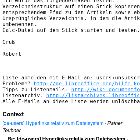
Ich würde das folgendermaßen testen:

Verzeichnisstruktur auf einen Stick kopieren
entsprechendem Pfad zu den Artikeln sowie eb
Ursprüngliches Verzeichnis, in dem die Artik
umbenennen.

Calc-Datei auf dem Stick starten und testen.

Gruß

Robert

-- 

Liste abmelden mit E-Mail an: users+unsubscr
Probleme? 
http://de.libreoffice.org/hilfe-ko
Tipps zu Listenmails: 
http://wiki.documentfo
Listenarchiv: 
http://listarchives.libreoffic
Context
[de-users] Hyperlinks relativ zum Dateisystem
·
Rainer
Teubner
Re: [de-users] Hyperlinks relativ zum Dateisystem
·