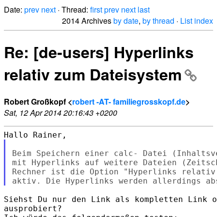
Date:
prev
next
· Thread:
first
prev
next
last
2014 Archives
by date
,
by thread
·
List index
Re: [de-users] Hyperlinks
relativ zum Dateisystem
Robert Großkopf <
robert -AT- familiegrosskopf.de
>
Sat, 12 Apr 2014 20:16:43 +0200
Beim Speichern einer calc- Datei (Inhaltsv
mit Hyperlinks auf weitere Dateien (Zeitsc
Rechner ist die Option "Hyperlinks relativ
Siehst Du nur den Link als kompletten Link o
ausprobiert?
