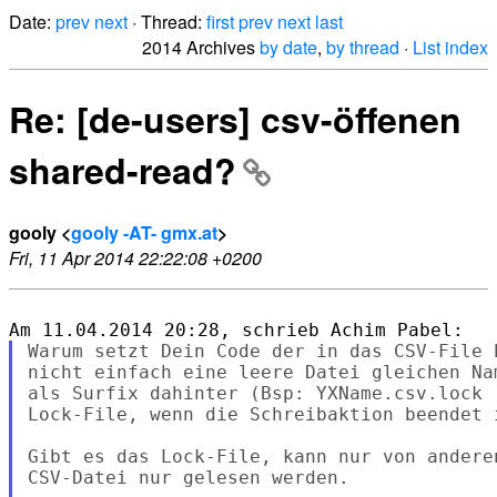
Date:
prev
next
· Thread:
first
prev
next
last
2014 Archives
by date
,
by thread
·
List index
Re: [de-users] csv-öffenen
shared-read?
gooly <
gooly -AT- gmx.at
>
Fri, 11 Apr 2014 22:22:08 +0200
Warum setzt Dein Code der in das CSV-File 
nicht einfach eine leere Datei gleichen Na
als Surfix dahinter (Bsp: YXName.csv.lock 
Lock-File, wenn die Schreibaktion beendet i
Gibt es das Lock-File, kann nur von andere
CSV-Datei nur gelesen werden.
