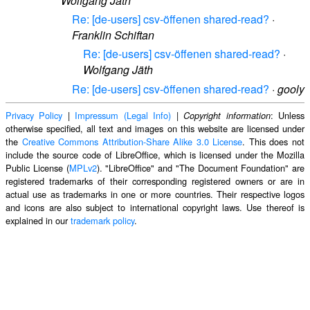
Wolfgang Jäth
Re: [de-users] csv-öffenen shared-read?
·
Franklin Schiftan
Re: [de-users] csv-öffenen shared-read?
·
Wolfgang Jäth
Re: [de-users] csv-öffenen shared-read?
·
gooly
Privacy Policy
|
Impressum (Legal Info)
|
: Unless
Copyright information
otherwise specified, all text and images on this website are licensed under
the
Creative Commons Attribution-Share Alike 3.0 License
. This does not
include the source code of LibreOffice, which is licensed under the Mozilla
Public License (
MPLv2
). "LibreOffice" and "The Document Foundation" are
registered trademarks of their corresponding registered owners or are in
actual use as trademarks in one or more countries. Their respective logos
and icons are also subject to international copyright laws. Use thereof is
explained in our
trademark policy
.