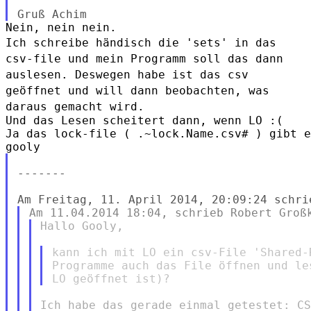
Ich schreibe händisch die 'sets' in das
csv-file und mein Programm soll
das dann
auslesen. Deswegen habe ist das csv
geöffnet und will dann
beobachten, was
daraus gemacht wird.
Und das Lesen scheitert dann, wenn LO :(

Ja das lock-file ( .~lock.Name.csv# ) gibt e
-------

Hallo Gooly,

kann ich mit LO ein csv-File 'Shared-
Programme auch das File öffnen und le
Ich habe das gerade einmal getestet: CS