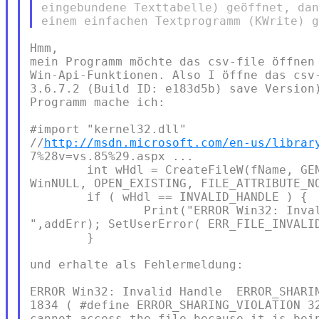
eingebundene Texttabelle) geöffnet, dan
Hmm,

mein Programm möchte das csv-file öffnen 
Win-Api-Funktionen. Also I öffne das csv-
3.6.7.2 (Build ID: e183d5b) save Version)
Programm mache ich:

#import "kernel32.dll"

//
http://msdn.microsoft.com/en-us/librar
7%28v=vs.85%29.aspx ...

        int wHdl = CreateFileW(fName, GEN
WinNULL, OPEN_EXISTING, FILE_ATTRIBUTE_NO
        if ( wHdl == INVALID_HANDLE ) {

                Print("ERROR Win32: Inval
",addErr); SetUserError( ERR_FILE_INVALID
        }

und erhalte als Fehlermeldung:

ERROR Win32: Invalid Handle  ERROR_SHARIN
1834 ( #define ERROR_SHARING_VIOLATION 32
cannot access the file because it is bein