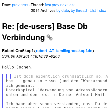
Date:
prev
next
· Thread:
first
prev
next
last
2014 Archives
by date
,
by thread
·
List index
Re: [de-users] Base Db
Verbindung
Robert Großkopf <
robert -AT- familiegrosskopf.de
>
Sun, 06 Apr 2014 18:18:38 +0200
Hallo Jochen,

Hhm... genau so etwas (und den "Workaround
ich gemeint.

Unterkapitel "Verwendung von Adressbüchern
unten und den Text in Deiner Antwort-Mail.

Ich habe aber schon verstanden, dass Du de