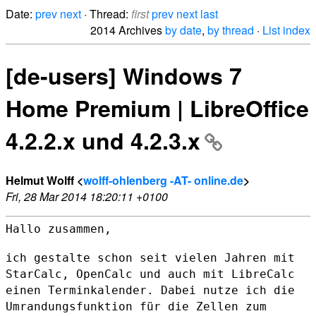
Date:
prev
next
· Thread:
first
prev
next
last
2014 Archives
by date
,
by thread
·
List index
[de-users] Windows 7
Home Premium | LibreOffice
4.2.2.x und 4.2.3.x
Helmut Wolff <
wolff-ohlenberg -AT- online.de
>
Fri, 28 Mar 2014 18:20:11 +0100
Hallo zusammen,

ich gestalte schon seit vielen Jahren mit
StarCalc, OpenCalc und auch
mit LibreCalc
einen Terminkalender. Dabei nutze ich die
Umrandungsfunktion für die Zellen zum