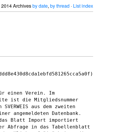
2014 Archives
by date
,
by thread
·
List index
ddd8e430d8cda1ebfd581265cca5a0f)
ür einen Verein. Im
alte ist die
Mitgliedsnummer
n SVERWEIS aus dem zweiten
einer angemeldeten
Datenbank.
das Blatt Import importiert
er Abfrage in das Tabellenblatt