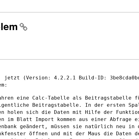
blem
, jetzt (Version: 4.2.2.1 Build-ID:
3be8cda0b
em:
ahren eine Calc-Tabelle als
Beitragstabelle f
igentliche Beitragstabelle. In der ersten Sp
en holen sich die Daten
mit Hilfe der Funktio
en im Blatt Import kommen aus einer Abfrage 
enbank geändert, müssen sie natürlich neu
in 
ankfenster
öffnen und mit der Maus die Daten d