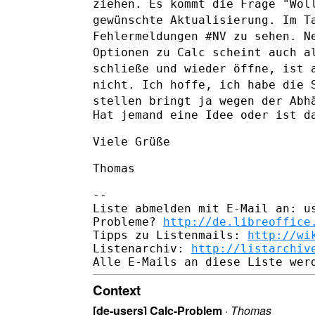
ziehen. Es kommt die Frage "Wol
gewünschte Aktualisierung.
Im T
Fehlermeldungen #NV zu sehen. N
Optionen zu Calc scheint
auch a
schließe und wieder öffne, ist
nicht.
Ich hoffe, ich habe die 
stellen bringt ja wegen der Ab
Hat jemand eine Idee oder ist da
Viele Grüße

Thomas

--

Liste abmelden mit E-Mail an: us
Probleme? 
http://de.libreoffice
Tipps zu Listenmails: 
http://wi
Listenarchiv: 
http://listarchiv
Context
[de-users] Calc-Problem
·
Thomas