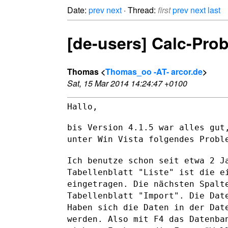
Date:
prev
next
· Thread:
first
prev
next
last
[de-users] Calc-Pro
Thomas <
Thomas_oo -AT- arcor.de
>
Sat, 15 Mar 2014 14:24:47 +0100
Hallo,

bis Version 4.1.5 war alles gut
unter Win Vista folgendes Probl
Ich benutze schon seit etwa 2 J
Tabellenblatt "Liste" ist die
e
eingetragen. Die nächsten Spalt
Tabellenblatt "Import".
Die Dat
Haben sich die Daten in der Dat
werden. Also mit F4 das Datenb