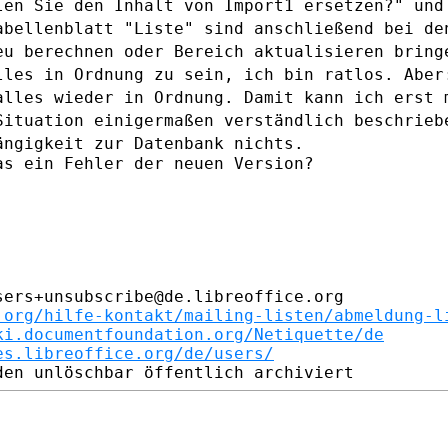
len Sie den Inhalt von Import1 ersetzen?"
und
abellenblatt "Liste" sind anschließend bei d
eu berechnen oder Bereich
aktualisieren bring
lles in Ordnung zu sein, ich bin ratlos.
Aber
 alles
wieder in Ordnung. Damit kann ich erst 
Situation einigermaßen verständlich beschrie
hängigkeit zur
Datenbank nichts.
s ein Fehler der neuen Version?

ers+unsubscribe@de.libreoffice.org

.org/hilfe-kontakt/mailing-listen/abmeldung-l
ki.documentfoundation.org/Netiquette/de
es.libreoffice.org/de/users/