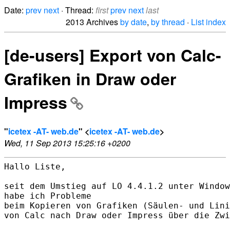
Date:
prev
next
· Thread:
first
prev
next
last
2013 Archives
by date
,
by thread
·
List index
[de-users] Export von Calc-
Grafiken in Draw oder
Impress
"
icetex -AT- web.de
" <
icetex -AT- web.de
>
Wed, 11 Sep 2013 15:25:16 +0200
Hallo Liste,

seit dem Umstieg auf LO 4.4.1.2 unter Window
habe ich Probleme

beim Kopieren von Grafiken (Säulen- und Lini
von Calc nach Draw oder Impress über die Zwi