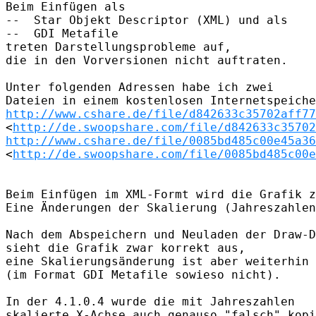
Beim Einfügen als

--  Star Objekt Descriptor (XML) und als

--  GDI Metafile

treten Darstellungsprobleme auf,

die in den Vorversionen nicht auftraten.

Unter folgenden Adressen habe ich zwei

http://www.cshare.de/file/d842633c35702aff77
<
http://de.swoopshare.com/file/d842633c35702
http://www.cshare.de/file/0085bd485c00e45a36
<
http://de.swoopshare.com/file/0085bd485c00e
Beim Einfügen im XML-Formt wird die Grafik z
Eine Änderungen der Skalierung (Jahreszahlen
Nach dem Abspeichern und Neuladen der Draw-D
sieht die Grafik zwar korrekt aus,

eine Skalierungsänderung ist aber weiterhin 
(im Format GDI Metafile sowieso nicht).

In der 4.1.0.4 wurde die mit Jahreszahlen

skalierte X-Achse auch genauso "falsch" kopi