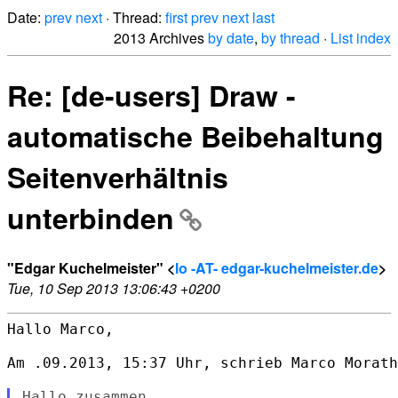
Date:
prev
next
· Thread:
first
prev
next
last
2013 Archives
by date
,
by thread
·
List index
Re: [de-users] Draw -
automatische Beibehaltung
Seitenverhältnis
unterbinden
"Edgar Kuchelmeister" <
lo -AT- edgar-kuchelmeister.de
>
Tue, 10 Sep 2013 13:06:43 +0200
Hallo Marco,

Am .09.2013, 15:37 Uhr, schrieb Marco Morath
Hallo zusammen,
