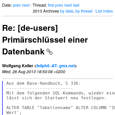
Date:
prev
next
· Thread:
first
prev
next
last
2013 Archives
by date
,
by thread
·
List index
Re: [de-users]
Primärschlüssel einer
Datenbank
Wolfgang Keller <
feliphil -AT- gmx.net
>
Wed, 28 Aug 2013 18:50:08 +0200
Aus dem Base-Handbuch, S 336:

--------------------------

Mit dem folgenden SQL-Kommando, wieder ein
lässt sich der Startwert neu festlegen:

ALTER TABLE "Tabellenname" ALTER COLUMN "I
Wert';
