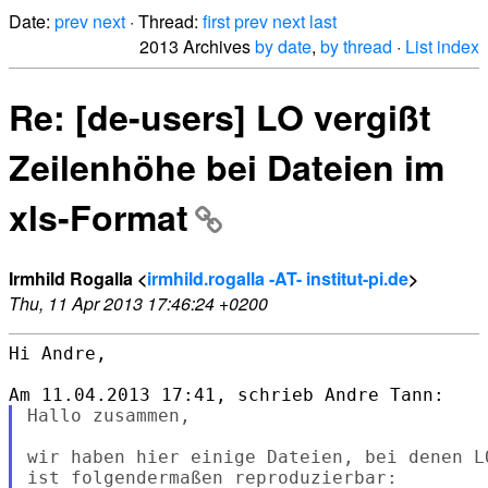
Date:
prev
next
· Thread:
first
prev
next
last
2013 Archives
by date
,
by thread
·
List index
Re: [de-users] LO vergißt
Zeilenhöhe bei Dateien im
xls-Format
Irmhild Rogalla <
irmhild.rogalla -AT- institut-pi.de
>
Thu, 11 Apr 2013 17:46:24 +0200
Hi Andre,

Hallo zusammen,

wir haben hier einige Dateien, bei denen L
ist folgendermaßen reproduzierbar:
