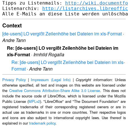
Tipps zu Listenmails: 
http://wiki.documentfo
Listenarchiv: 
http://listarchives.libreoffic
Context
[de-users] LO vergißt Zeilenhöhe bei Dateien im xls-Format
·
Andre Tann
Re: [de-users] LO vergißt Zeilenhöhe bei Dateien im
xls-Format
·
Irmhild Rogalla
Re: [de-users] LO vergißt Zeilenhöhe bei Dateien im xls-
Format
·
Andre Tann
Privacy Policy
|
Impressum (Legal Info)
|
: Unless
Copyright information
otherwise specified, all text and images on this website are licensed under
the
Creative Commons Attribution-Share Alike 3.0 License
. This does not
include the source code of LibreOffice, which is licensed under the Mozilla
Public License (
MPLv2
). "LibreOffice" and "The Document Foundation" are
registered trademarks of their corresponding registered owners or are in
actual use as trademarks in one or more countries. Their respective logos
and icons are also subject to international copyright laws. Use thereof is
explained in our
trademark policy
.