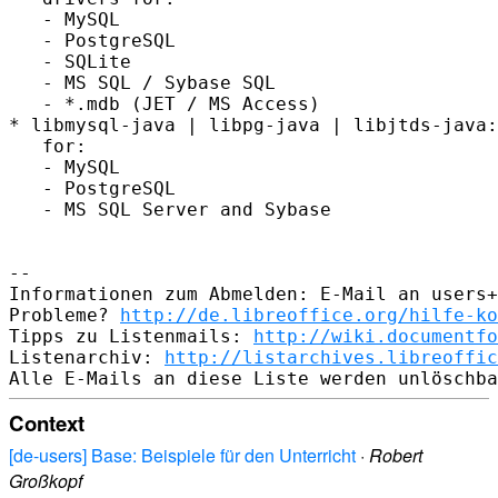
   - MySQL

   - PostgreSQL

   - SQLite

   - MS SQL / Sybase SQL

   - *.mdb (JET / MS Access)

* libmysql-java | libpg-java | libjtds-java:
   for:

   - MySQL

   - PostgreSQL

   - MS SQL Server and Sybase

-- 

Informationen zum Abmelden: E-Mail an users+
Probleme? 
http://de.libreoffice.org/hilfe-ko
Tipps zu Listenmails: 
http://wiki.documentfo
Listenarchiv: 
http://listarchives.libreoffic
Context
[de-users] Base: Beispiele für den Unterricht
·
Robert
Großkopf