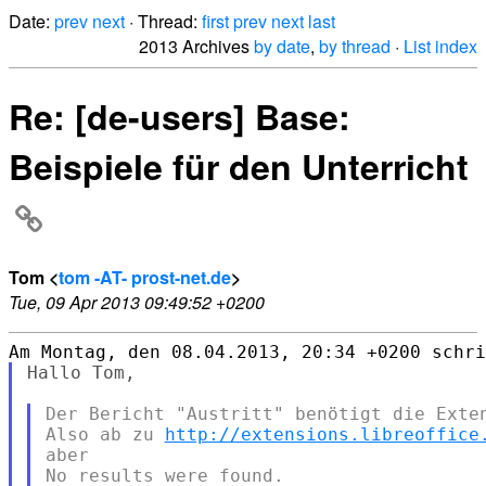
Date:
prev
next
· Thread:
first
prev
next
last
2013 Archives
by date
,
by thread
·
List index
Re: [de-users] Base:
Beispiele für den Unterricht
Tom <
tom -AT- prost-net.de
>
Tue, 09 Apr 2013 09:49:52 +0200
Hallo Tom,

Der Bericht "Austritt" benötigt die Exten
Also ab zu 
http://extensions.libreoffice
aber 

No results were found.
