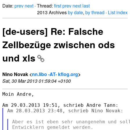
Date:
prev
next
· Thread:
first
prev
next
last
2013 Archives
by date
,
by thread
·
List index
[de-users] Re: Falsche
Zellbezüge zwischen ods
und xls
Nino Novak <
nn.libo -AT- kflog.org
>
Sat, 30 Mar 2013 01:59:04 +0100
Moin Andre,

Am 28.03.2013 23:48, schrieb Nino Novak:

Aber es ist eben sehr unangenehm und soll