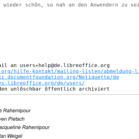
er
wieder schön, so nah an den Anwendern zu se
il an users+help@de.libreoffice.org

.org/hilfe-kontakt/mailing-listen/abmeldung-l
ki.documentfoundation.org/Netiquette/de
es.libreoffice.org/de/users/
ne Rahemipour
ven Pietsch
acqueline Rahemipour
fan Weigel