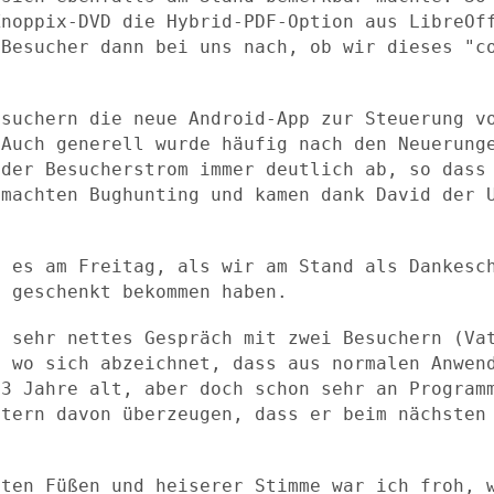
Knoppix-DVD die
Hybrid-PDF-Option aus LibreOf
 Besucher dann bei uns nach, ob wir dieses "
esuchern die neue Android-App zur
Steuerung v
 Auch generell wurde häufig nach den Neuerun
 der Besucherstrom immer
deutlich ab, so dass
 machten Bughunting und kamen dank David der
b es am Freitag, als wir am Stand als
Dankesc
is
geschenkt bekommen haben.
n sehr nettes Gespräch mit zwei Besuchern
(Va
d wo sich
abzeichnet, dass aus normalen Anwen
13 Jahre alt, aber doch schon sehr an
Program
ltern
davon überzeugen, dass er beim nächsten
tten Füßen und heiserer Stimme war ich
froh, 