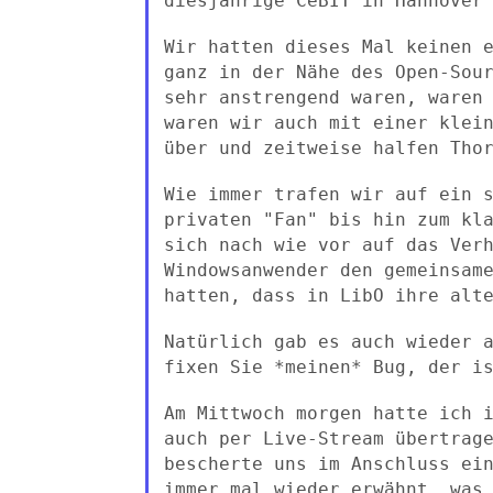
diesjährige CeBIT in Hannover
Wir hatten dieses Mal keinen 
ganz in der Nähe des
Open-Sou
sehr anstrengend waren, waren
waren wir auch
mit einer klei
über und zeitweise halfen Tho
Wie immer trafen wir auf ein 
privaten "Fan" bis hin zum
kl
sich nach wie vor auf das Ver
Windowsanwender den
gemeinsam
hatten, dass in LibO ihre alt
Natürlich gab es auch wieder 
fixen Sie *meinen* Bug, der
i
Am Mittwoch morgen hatte ich 
auch per Live-Stream
übertrag
bescherte uns im Anschluss ei
immer mal wieder erwähnt,
was