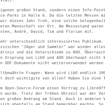
 statt.
eigenen großen Stand, sondern einen
Info-Poin
rce-Parks in Halle 6. Da die letzten Messen 
 wir dieses Jahr froh,
eine solche Gelegenhei
neren Mannschaft vor Ort. Am Messestand ware
rsten, André, David,
Tim und Florian mit.
sehr unterschiedlich interessiertes
Publikum.
assischen "Jäger und Sammler" war wieder alle
hältnis und die Unterschiede zu
AOO. Überrasc
en Ursprung von LibO und AOO überhaupt nicht
en ODF-Dokumente nicht
weiterverwendet werden
altbewährte Fragen: Wann wird LibO
endlich 10
st doch wichtigste von allen? Haben Sie eine 
im Open-Source-Forum einen Vortrag zu
LibreOf
en wurde. Trotz der frühen Uhrzeit war der V
nen großen Andrang am Stand.
Auch in anderen 
 sich ebenfalls am Stand bemerkbar machte. S