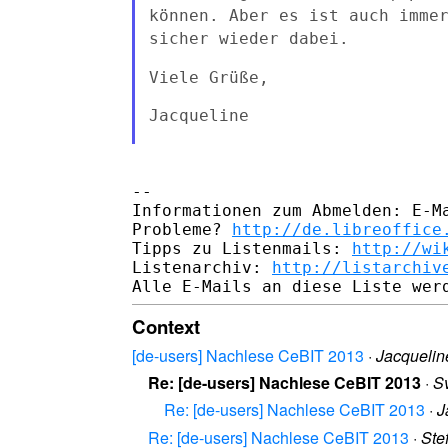
können. Aber es ist auch imm
sicher wieder dabei.
Viele Grüße,

Jacqueline

--

Informationen zum Abmelden: E-Ma
Probleme? 
http://de.libreoffice
Tipps zu Listenmails: 
http://wi
Listenarchiv: 
http://listarchiv
Context
[de-users] Nachlese CeBIT 2013
·
Jacqueli
Re: [de-users] Nachlese CeBIT 2013
·
S
Re: [de-users] Nachlese CeBIT 2013
·
J
Re: [de-users] Nachlese CeBIT 2013
·
Ste