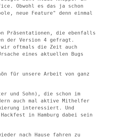
fice. Obwohl es das ja schon
coole,
neue Feature" denn einmal
on Präsentationen, die ebenfalls
gen der Version 4
gefragt.
 wir oftmals die Zeit auch
 Ursache eines
aktuellen Bugs
hön für unsere Arbeit von ganz
ter und Sohn), die schon im
dern auch mal aktive Mithelfer
mierung interessiert. Und
 Hackfest in Hamburg dabei sein
wieder nach Hause fahren zu