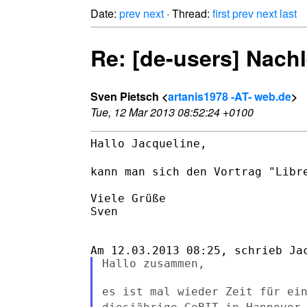
Date:
prev
next
· Thread:
first
prev
next
last
Re: [de-users] Nach
Sven Pietsch <
artanis1978 -AT- web.de
>
Tue, 12 Mar 2013 08:52:24 +0100
Hallo Jacqueline,

kann man sich den Vortrag "Libr
Viele Grüße

Sven

Hallo zusammen,

es ist mal wieder Zeit für ei