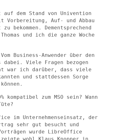
t auf dem Stand von Univention
mit Vorbereitung,
Auf- und Abbau
t zu bekommen. Dementsprechend
n Thomas und
ich die ganze Woche
 Vom Business-Anwender über den
s dabei. Viele Fragen
bezogen
ht war ich darüber, dass viele
 kannten und
stattdessen Sorge
 können.
0% kompatibel zum MSO sein? Wann
Tüte?
fice im Unternehmenseinsatz, der
ortrag sehr gut
besucht und
Vorträgen wurde LibreOffice
o zeigte wohl Klaus
Knopper in