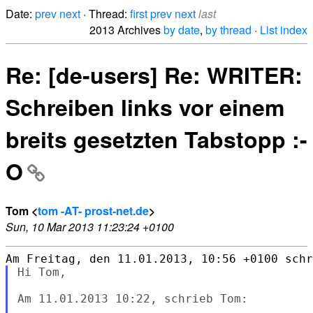
Date:
prev
next
· Thread:
first
prev
next
last
2013 Archives
by date
,
by thread
·
List index
Re: [de-users] Re: WRITER:
Schreiben links vor einem
breits gesetzten Tabstopp :-
O
Tom <
tom -AT- prost-net.de
>
Sun, 10 Mar 2013 11:23:24 +0100
Hi Tom,

Am 11.01.2013 10:22, schrieb Tom:
