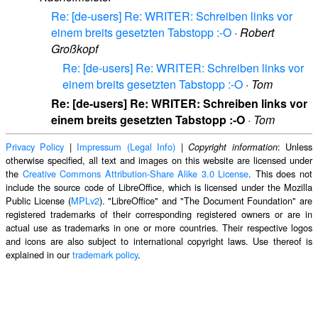
Re: [de-users] Re: WRITER: Schreiben links vor
einem breits gesetzten Tabstopp :-O
·
Robert
Großkopf
Re: [de-users] Re: WRITER: Schreiben links vor
einem breits gesetzten Tabstopp :-O
·
Tom
Re: [de-users] Re: WRITER: Schreiben links vor
einem breits gesetzten Tabstopp :-O
·
Tom
Privacy Policy
|
Impressum (Legal Info)
|
: Unless
Copyright information
otherwise specified, all text and images on this website are licensed under
the
Creative Commons Attribution-Share Alike 3.0 License
. This does not
include the source code of LibreOffice, which is licensed under the Mozilla
Public License (
MPLv2
). "LibreOffice" and "The Document Foundation" are
registered trademarks of their corresponding registered owners or are in
actual use as trademarks in one or more countries. Their respective logos
and icons are also subject to international copyright laws. Use thereof is
explained in our
trademark policy
.