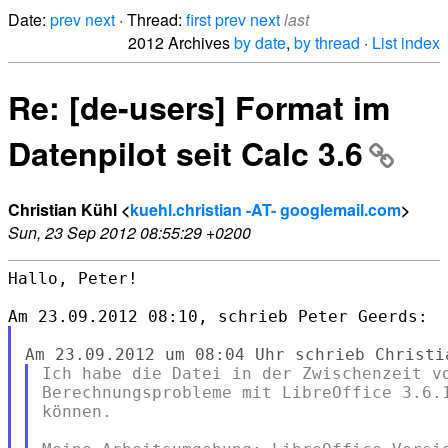
Date:
prev
next
· Thread:
first
prev
next
last
2012 Archives
by date
,
by thread
·
List index
Re: [de-users] Format im
Datenpilot seit Calc 3.6
Christian Kühl <
kuehl.christian -AT- googlemail.com
>
Sun, 23 Sep 2012 08:55:29 +0200
Hallo, Peter!

Ich habe die Datei in der Zwischenzeit vo
Berechnungsprobleme mit LibreOffice 3.6.1
können.
